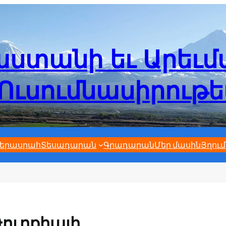
ստանի եւ Արեւ
Ուսումնասիրութ
երասրահ
Տեսադարան
Գրադարան
Մեր մասին
Յղում
ուրքիայի