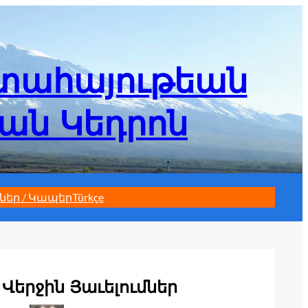
մտահայութեան
եան Կեդրոն
ներ / Կապեր
Türkçe
Վերջին Յաւելումներ