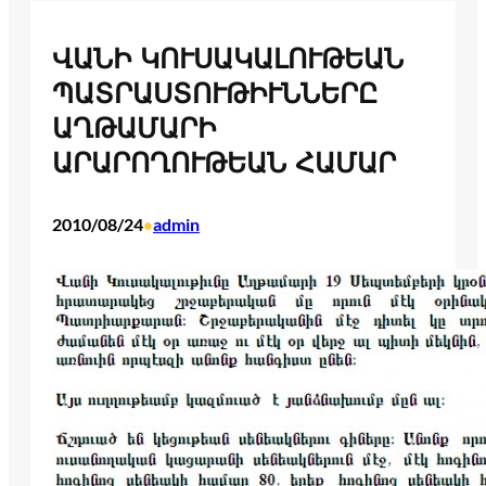
ՎԱՆԻ ԿՈՒՍԱԿԱԼՈՒԹԵԱՆ
ՊԱՏՐԱՍՏՈՒԹԻՒՆՆԵՐԸ
ԱՂԹԱՄԱՐԻ
ԱՐԱՐՈՂՈՒԹԵԱՆ ՀԱՄԱՐ
2010/08/24
admin
•