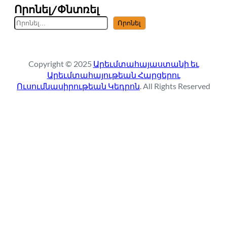
Որոնել/Փնտռել
S
Որոնել
e
a
r
Copyright © 2025
Արեւմտահայաստանի եւ
c
Արեւմտահայութեան Հարցերու
h
Ուսումնասիրութեան Կեդրոն
. All Rights Reserved