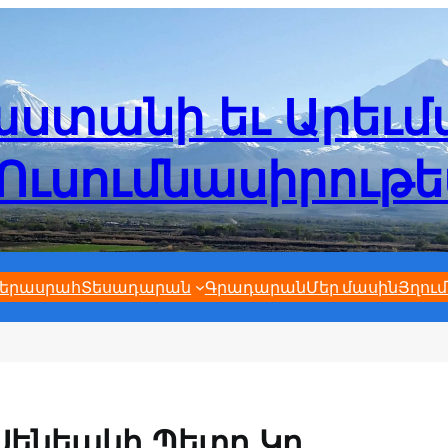
ստանի եւ Արեւ
Ուսումնասիրութ
երասրահ
Տեսադարան
Գրադարան
Մեր մասին
Յղում
Սենեակի Պետը Կը