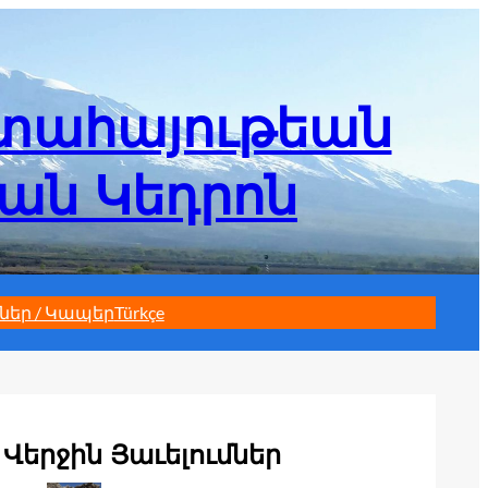
մտահայութեան
եան Կեդրոն
ներ / Կապեր
Türkçe
Վերջին Յաւելումներ