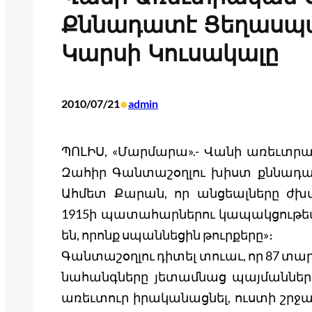
Քննադատէ Ցեղասպա
Կարսի Կուսակալը
•
2010/07/21
admin
ՊՈԼԻՍ, «Մարմարա».- Վանի առեւտր
Զահիր Գանտաշօղլու խիստ քննադա
Ահմետ Քարան, որ անցեալները ժխ
1915ի պատահարներու կապակցութեամբ
են, որոնք սպաննեցին թուրքերը»։
Գանտաշօղլու դիտել տուաւ, որ 87 տար
նահանգները յետամնաց պայմաններու
առեւտուր իրականացնել, ուստի շրջ