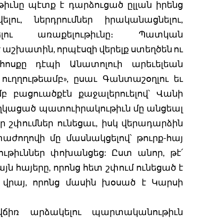
իւնը պէտք է դարձուցած ըլլան իրենց
ու, ներդրումներ իրականացնելու,
րելու առաքելութիւնը։ Պատկան
է աշխատին, որպէսզի վերելք ստեղծեն ու
ոսքը դէպի Անատոլուի արեւելեան
ուղղութեամբ», ըսաւ Գանտաշօղլու եւ
բ բացուածքէն քաջալերուելով՝ Վանի
ղկացած պատուիրակութիւն մը անցեալ
շփումներ ունեցաւ, իսկ վերադարձին
աժողովի մը մասնակցելով՝ թուրք-հայ
ութիւններ փոխանցեց: Ըստ անոր, թէ՛
այն հայերը, որոնց հետ շփում ունեցած է
ն վրայ, որոնց մասին խօսած է Կարսի
ճիռ արձակելու պարտականութիւն