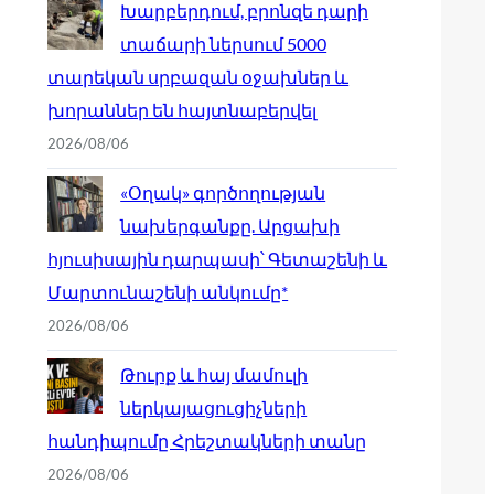
Խարբերդում, բրոնզե դարի
տաճարի ներսում 5000
տարեկան սրբազան օջախներ և
խորաններ են հայտնաբերվել
2026/08/06
«Օղակ» գործողության
նախերգանքը. Արցախի
հյուսիսային դարպասի՝ Գետաշենի և
Մարտունաշենի անկումը*
2026/08/06
Թուրք և հայ մամուլի
ներկայացուցիչների
հանդիպումը Հրեշտակների տանը
2026/08/06