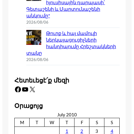
հյուսիսային դարպասի՝
Գետաշենի և Մարտունաշենի
անկումը*
2026/08/06
Թուրք և հայ մամուլի
ներկայացուցիչների
հանդիպումը Հրեշտակների
տանը
2026/08/06
Հետեւեցէ՛ք մեզի
Facebook
YouTube
X
Օրացոյց
July 2010
M
T
W
T
F
S
S
1
2
3
4