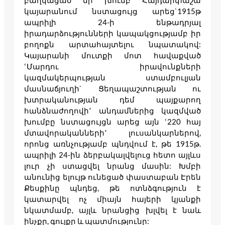
բաղկացած մի խումբ Հայդարփաշա
կայարանում նստացույց արեց`1915թּ
ապրիլի 24-ի ենթադրյալ
իրադարձությունների կապակցությամբ իր
բողոքն արտահայտելու նպատակով:
Կայարանի մուտքի մոտ հավաքված
ՙՄարդու իրավունքների
կազմակերպության ստամբուլյան
մասնաճյուղի` Ցեղապաշտության ու
խտրականության դեմ պայքարող
հանձնաժողովի՚ անդամներից կազմված
խումբը նստացույցն արեց այն ՙ220 հայ
մտավորականների՚ լուսանկարներով,
որոնց առնչությամբ պնդվում է, թե 1915թ.
ապրիլի 24-ին ձերբակալվելուց հետո այլևս
լուր չի ստացվել նրանց մասին: Խմբի
անունից ելույթ ունեցած փաստաբան Էրեն
Քեսքինը պնդեց, թե ոտնձգություն է
կատարվել ոչ միայն հայերի կյանքի
նկատմամբ, այլև նրանցից խլվել է նաև
ինչքը, գույքը և պատմությունը: