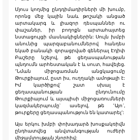
Մյուս կողմից ընդդիմադիրների մի խումբ,
որոնց մեջ կային նաև թոշակի անցած
արտակարգ և լիազոր դեսպաններ ու
փաշաներ, իր բողոքն արտահայտեց
նստացույցի մասնակիցներին: Սույն խմբի
անունից պարզաբանումներով հանդես
եկած բանակի զորացրված գեներալ Էդիփ
Բաշերը նշելով, թե ցեղասպանության
պնդումն արհեստական է և սուտ, հավելեց.
ՙՆման միջոցառման անցկացումը
Թուրքիայում, ըստ իս, ուղղակի ամոթալի է:
Իմ կարծիքով` շատ սխալ է
ցեղասպանության ընդունումը
Թուրքիայում և այսպիսի միջոցառումների
կազմակերպումը` ասելով, թե ՙԱյո´,
թուրքերը ցեղասպանություն են կատարել՚:
Այս երկու խմբի փոխադարձ խոսքակռիվն
ընդհատվեց անվտանգության ուժերի
միջամտության շնորհիվ: