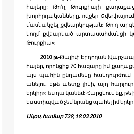
հայերը: Թո’ղ Թուրքիայի քաղաքաց
խորհրդականները, ովքեր Շվեդիայում
մասնակցել քվեարկության: Թո’ղ ար
կողմ քվեարկած արտասահմանցի կ
Թուրքիա»:
2010 թ.-
Թայիփ Էրդողան (վարչապետ
հայեր, որոնցից 70 հազարը իմ քաղաք
այս պահին ընդամենը հանդուրժում են
անելու, եթե պետք լինի, այդ հարյու
երկիր»: Ես դա կանեմ: Հարցնում եք, թե
ես ստիպված չեմ նրանց պահել իմ երկրո
Ակօս, համար 729, 19.03.2010