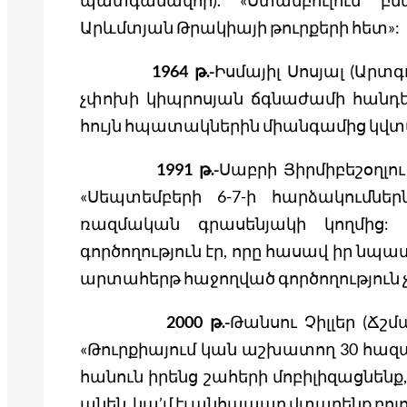
պատգամավոր). «Ստամբուլում բն
Արևմտյան Թրակիայի թուրքերի հետ»:
1964 թ.-
Իսմայիլ Սոսյալ (Ար
չփոխի կիպրոսյան ճգնաժամի հանդեպ
հույն հպատակներին միանգամից կվտ
1991 թ.-
Սաբրի Յիրմիբեշօղլ
«Սեպտեմբերի 6-7-ի հարձակումնե
ռազմական գրասենյակի կողմից:
գործողություն էր, որը հասավ իր նպա
արտահերթ հաջողված գործողություն չ
2000 թ.-
Թանսու Չիլլեր (Ճշ
«Թուրքիայում կան աշխատող 30 հազա
հանուն իրենց շահերի մոբիլիզացնենք
անեն, կա’մ էլ անհապաղ վտարենք բոլո