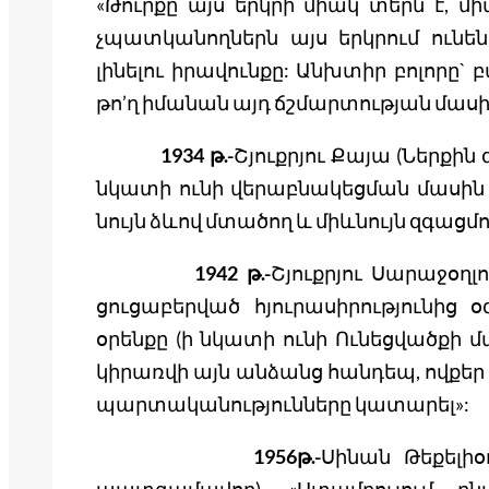
«Թուրքը այս երկրի միակ տերն է, մ
չպատկանողներն այս երկրում ունեն
լինելու իրավունքը: Անխտիր բոլորը`
թո’ղ իմանան այդ ճշմարտության մասի
1934 թ.-
Շյուքրյու Քայա (Ներքին
նկատի ունի վերաբնակեցման մասին օր
նույն ձևով մտածող և միևնույն զգացմու
1942 թ.-
Շյուքրյու Սարաջօղլ
ցուցաբերված հյուրասիրությունից
օրենքը (ի նկատի ունի Ունեցվածքի 
կիրառվի այն անձանց հանդեպ, ովքեր
պարտականությունները կատարել»:
1956թ.-
Սինան Թեքելիօ