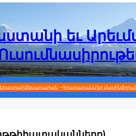
ստանի եւ Արեւ
Ուսումնասիրութ
երասրահ
Տեսադարան
Գրադարան
Մեր մասին
Յղում
(իթթիհատականները)