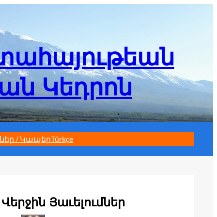
մտահայութեան
եան Կեդրոն
ներ / Կապեր
Türkçe
Վերջին Յաւելումներ