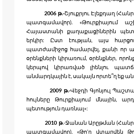
2006 թ.-
Շյուքրյու Էլեքդաղ (Հ
պատգամավոր). «Թուրքիայում
Հայաստանի քաղաքացիներին պետք
երկիր: Ըստ էության, այս հարցո
պատժամիջոց համարվել, քանի որ այն,
օրենքների կիրառում, օրենքներ, որո
կերպով կիրառված լիենլու պատճ
անմարդկային է, սակայն որտե՞ղ եք ան
2009 թ.-
Վեջդի Գյոնյուլ Պաշտ
հույները Թուրքիայում մնային, ար
պետություն դառնալ»:
2010 թ
.-Ջանան Արըթման (Հա
պատգամավոր). «Թո’ղ վտարվեն 