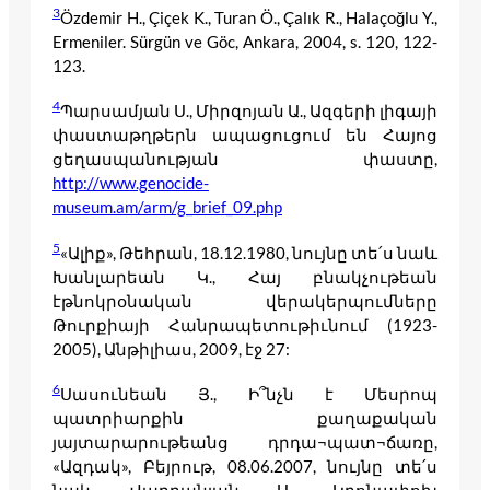
3
Özdemir H., Çiçek K., Turan Ö., Çalık R., Halaçoğlu Y.,
Ermeniler. Sürgün ve Göc, Ankara, 2004, s. 120, 122-
123.
4
Պարսամյան Ս., Միրզոյան Ա., Ազգերի լիգայի
փաստաթղթերն ապացուցում են Հայոց
ցեղասպանության փաստը,
http://www.genocide-
museum.am/arm/g_brief_09.php
5
«Ալիք», Թեհրան, 18.12.1980, նույնը տե՛ս նաև
Խանլարեան Կ., Հայ բնակչութեան
էթնոկրօնական վերակերպումները
Թուրքիայի Հանրապետութիւնում (1923-
2005), Անթիլիաս, 2009, էջ 27:
6
Սասունեան Յ., Ի՞նչն է Մեսրոպ
պատրիարքին քաղաքական
յայտարարութեանց դրդա¬պատ¬ճառը,
«Ազդակ», Բեյրութ, 08.06.2007, նույնը տե՛ս