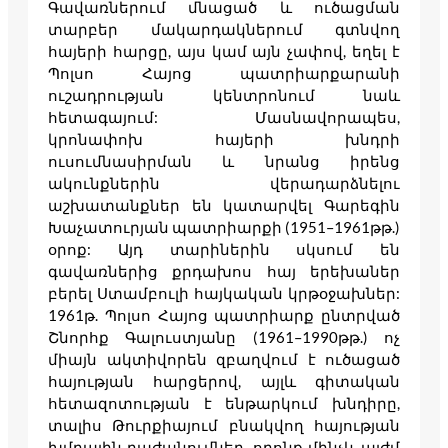
Գավառներում մնացած և ուծացման
տարբեր մակարդակներում գտնվող
հայերի հարցը, այս կամ այն չափով, եղել է
Պոլսո Հայոց պատրիարքարանի
ուշադրության կենտրոնում նաև
հետագայում: Մասնավորապես,
կրոնափոխ հայերի խնդրի
ուսումնասիրման և նրանց իրենց
ակունքներին վերադարձնելու
աշխատանքներ են կատարվել Գարեգին
Խաչատուրյան պատրիարքի (1951–1961թթ.)
օրոք: Այդ տարիներին սկսում են
գավառներից քրդախոս հայ երեխաներ
բերել Ստամբուլի հայկական կրթօջախներ:
1961թ. Պոլսո Հայոց պատրիարք ընտրված
Շնորհք Գալուստյանը (1961–1990թթ.) ոչ
միայն ակտիվորեն զբաղվում է ուծացած
հայության հարցերով, այլև գիտական
հետազոտության է ենթարկում խնդիրը,
տալիս Թուրքիայում բնակվող հայության
խմբային բաժանումներ, որոնք մինչև այժմ