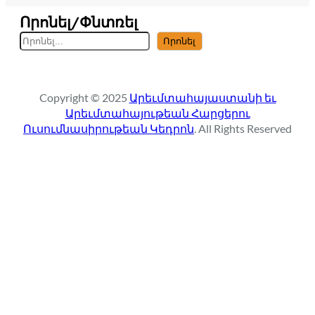
Որոնել/Փնտռել
S
Որոնել
e
a
r
Copyright © 2025
Արեւմտահայաստանի եւ
c
Արեւմտահայութեան Հարցերու
h
Ուսումնասիրութեան Կեդրոն
. All Rights Reserved