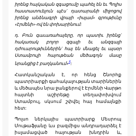
իրենց հայկական զգացումը պահել են եւ Պոլիս
հաստատուելուն պէս` դատարանի միջոցով
իրենց անձնագրի վրայի «իսլամ» գրութիւնը
«էրմենի»-ով են փոխարինում:
դ. Բուն գաւառահայերը, որ պատիւ իրենց`
հակառակ բոլոր զգալի եւ անզգալի
դժուարութիւններին` հայ են մնացել եւ այսօր
Ստամբուլի հայութեան մեծագոյն մասը
5
նրանցից է բաղկանում»
:
Հատկանշական է, որ հենց Շնորհք
պատրիարքի գահակալության տարիներին
և մեծապես նրա ջանքերով է Էրմենի Վարթո
հայտնի աշիրեթը տեղափոխվում
Ստամբուլ, սկսում շփվել հայ համայնքի
հետ:
Պոլսո ներկայիս պատրիարք Մեսրոպ
Մութաֆյանը ևս բազմիցս անդրադարձել է
իսլամացված հայության խնդրին և,