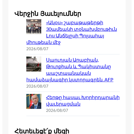
Վերջին Յաւելումներ
«Ակօս» շաբաթաթերթի
30ամեակի տօնախմբութիւն
Լոս Անճելըսի Պոլսահայ
միութեան մէջ
2026/08/07
Սաուդյան Արաբիան,
Թուրքիան և Պակիստանը
պաշտպանական
համաձայնագիր կստորագրեն. AFP
2026/08/07
Հերթը հասաւ Խորհրդարանի
վաւերացման
2026/08/07
Հետեւեցէ՛ք մեզի