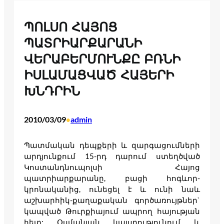
ՊՈԼՍՈ ՀԱՅՈՑ
ՊԱՏՐԻԱՐՔԱՐԱՆԻ
ՎԵՐԱԲԵՐՄՈՒՆՔԸ ԲՌՆԻ
ԻՍԼԱՄԱՑՎԱԾ ՀԱՅԵՐԻ
ԽՆԴՐԻՆ
2010/03/09
admin
•
Պատմական դեպքերի և զարգացումների
արդյունքում 15-րդ դարում ստեղծված
Կոստանդնուպոլսի Հայոց
պատրիարքարանը, բացի հոգևոր-
կրոնականից, ունեցել է և ունի նաև
աշխարհիկ-քաղաքական գործառույթներ`
կապված Թուրքիայում ապրող հայության
հետ: Օսմանյան կայսրությունում և