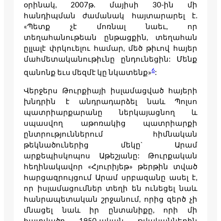
օրինակ, 2007թ. մայիսի 30-ին մի
հանդիպման ժամանակ հայտարարել է.
«Պետք չէ մոռնալ նաեւ, որ
տեղահանութեան ընթացքին, տեղահան
ըլլալէ փրկուելու համար, մեծ թիւով հայեր
մահմետականութիւնը ընդունեցին: Մենք
6
զանոնք եւս մեզմէ կը նկատենք»
:
Վերջերս Թուրքիայի իսլամացված հայերի
խնդրին է անդրադարձել նաև Պոլսո
պատրիարքարանը ներկայացնող և
սպասվող աթոռակից պատրիարքի
ընտրություններում հիմնական
թեկնածուներից մեկը` Արամ
արքեպիսկոպոս Աթեշյանը: Թուրքական
հեղինակավոր «Հյուրիյեթ» թերթին տված
հարցազրույցում Արամ սրբազանը ասել է,
որ իսլամացումներ տեղի են ունեցել նաև
հանրապետական շրջանում, որից զերծ չի
մնացել նաև իր ընտանիքը, որի մի
հատվածը 1950-ական թվականներին