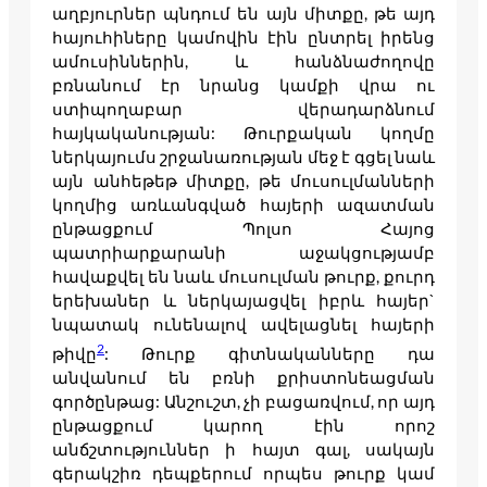
աղբյուրներ պնդում են այն միտքը, թե այդ
հայուհիները կամովին էին ընտրել իրենց
ամուսիններին, և հանձնաժողովը
բռնանում էր նրանց կամքի վրա ու
ստիպողաբար վերադարձնում
հայկականության: Թուրքական կողմը
ներկայումս շրջանառության մեջ է գցել նաև
այն անհեթեթ միտքը, թե մուսուլմանների
կողմից առևանգված հայերի ազատման
ընթացքում Պոլսո Հայոց
պատրիարքարանի աջակցությամբ
հավաքվել են նաև մուսուլման թուրք, քուրդ
երեխաներ և ներկայացվել իբրև հայեր`
նպատակ ունենալով ավելացնել հայերի
2
թիվը
: Թուրք գիտնականները դա
անվանում են բռնի քրիստոնեացման
գործընթաց: Անշուշտ, չի բացառվում, որ այդ
ընթացքում կարող էին որոշ
անճշտություններ ի հայտ գալ, սակայն
գերակշիռ դեպքերում որպես թուրք կամ