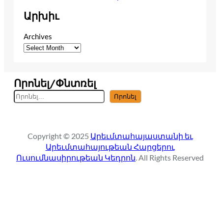
Արխիւ
Archives
Որոնել/Փնտռել
S
Որոնել
e
a
r
Copyright © 2025
Արեւմտահայաստանի եւ
c
Արեւմտահայութեան Հարցերու
h
Ուսումնասիրութեան Կեդրոն
. All Rights Reserved