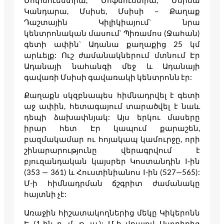
Մոփսուեստիա, Մոֆսուստիա, Մսիսա
Կանդարա, Մսիսե, Մսիսի – Քաղաք
Դաշտային Կիլիկիայում` նրա
կենտրոնական մասում` Պիռամոս (Ջահան)
գետի ափին` Ադանա քաղաքից 25 կմ
արևելք: Ուշ ժամանակներում մտնում Էր
Ադանայի նահանգի մեջ և Ադանայի
գավառի Մսիսի գավառակի կենտրոնն էր:
Քաղաքն սկզբնապես հիմնադրվել է գետի
աջ ափին, հետագայում տարածվել է նաև
դեպի ձախափնյակ: Այս երկու մասերը
իրար հետ Էր կապում քարաշեն,
բազմակամար ու հոյակապ կամուրջը, որի
շինարարությունը վերագրվում է
բյուզանդական կայսրեր Կոստանդին I-ին
(353 — 361) և Հուստինիանոս I-ին (527—565):
Մ-ի հիմնադրման ճշգրիտ ժամանակը
հայտնի չէ:
Առաջին հիշատակողներից մեկը Կիկերոնն
Է (1-ին դ. մ. թ. ա.): Մ-ի վրայով Ասորիքից