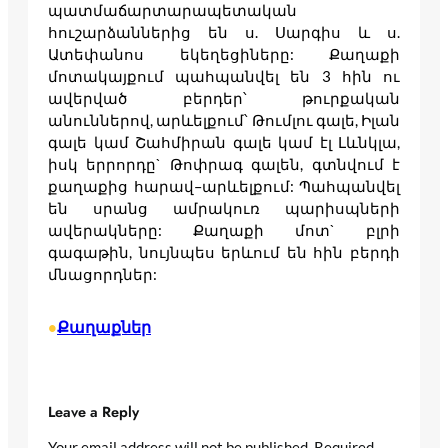
պատմաճարտարապետական
հուշարձաններից են ս. Սարգիս և ս.
Ատեփանոս եկեղեցիները: Քաղաքի
մոտակայքում պահպանվել են 3 հին ու
ավերված բերդեր՝ թուրքական
անուններով, արևելքում՝ Թումլու գալե, Իլան
գալե կամ Շահմիրան գալե կամ էլ Լևնկլա,
իսկ երրորդը` Թոփրագ գալեն, գտնվում է
քաղաքից հարավ–արևելքում: Պահպանվել
են սրանց ամրակուռ պարիսպների
ավերակները: Քաղաքի մոտ` բլրի
գագաթին, նույնպես երևում են հին բերդի
մնացորդներ:
Քաղաքներ
•
Leave a Reply
Your email address will not be published.
Required