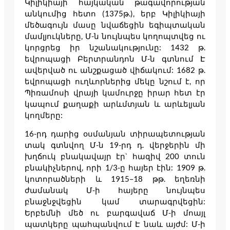
Կիլիկիայի հայկական թագավորության
անկումից հետո (1375թ.), երբ Կիլիկիայի
մեծագույն մասը նվաճեցին եգիպտական
մամլյուկները, Մ-ն նույնպես կողոպտվեց ու
կորցրեց իր նշանակությունը: 1432 թ.
եվրոպացի Բերտրանդոն Մ-ն գտնում Է
ավերված ու անշքացած վիճակում: 1682 թ.
եվրոպացի ուղևորներից մեկը նշում է, որ
Պիռամոսի վրայի կամուրջը իրար հետ էր
կապում քաղաքի արևմտյան և արևելյան
կողմերը:
16-րդ դարից օսմանյան տիրապետության
տակ գտնվող Մ-ն 19-րդ դ. վերջերին մի
խղճուկ բնակավայր էր` հազիվ 200 տուն
բնակիչներով, որի 1/3-ը հայեր էին: 1909 թ.
կոտորածների և 1915–18 թթ. եղեռնի
ժամանակ Մ-ի հայերը նույնպես
բնաջնջվեցին կամ տարագրվեցին:
Երբեմնի մեծ ու բարգավաճ Մ-ի մոայլ
պատկերը պահպանվում Է նաև այժմ: Մ-ի