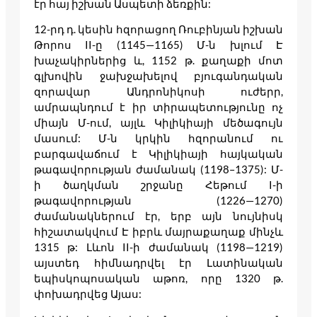
էր հայ իշխան Ասպետի ձեռքին:
12-րդ դ. կեսին հզորացող Ռուբինյան իշխան
Թորոս II-ը (1145—1165) Մ-ն խլում Է
խաչակիրներից և, 1152 թ. քաղաքի մոտ
գլխովին ջախջախելով բյուգանդական
զորավար Անդրոնիկոսի ուժերր,
ամրապնդում է իր տիրապետությունը ոչ
միայն Մ-ում, այլև Կիլիկիայի մեծագույն
մասում: Մ-ն կրկին հզորանում ու
բարգավաճում է Կիլիկիայի հայկական
թագավորության ժամանակ (1198–1375): Մ-
ի ծաղկման շրջանը Հեթում I-ի
թագավորության (1226—1270)
ժամանակներում էր, երբ այն նույնիսկ
հիշատակվում Է իբրև մայրաքաղաք մինչև
1315 թ: Լևոն II-ի ժամանակ (1198—1219)
այստեդ հիմնադրվել էր Լատինական
եպիսկոպոսական աթոռ, որը 1320 թ.
փոխադրվեց Այաս: