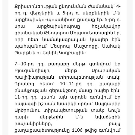
Քրիստոնեության ընդունման ժամանակ` 4-
րդ դ. վերջերին և 5-րդ դ. սկզբներին Մ-ն
արքեպիսկո–պոսանիստ քաղաք էր: 5-րդ դ.
սրա արքեպիսկոպոսը հռչակավոր
գիտնական Թեոդորոս Մոպսուեստացին էր,
որի հետ նամակագրական կապեր էին
պահպանում Մեսրոպ Մաշտոցը, Սահակ
Պարթևն ու Եզնիկ Կողբացին:
7—10-րդ դդ. քաղաքը մերթ գտնվում Էր
Բյուզանդիայի, մերթ Արաբական
խալիֆայության տիրապետության տակ:
Դրանից հետո` 10—11-րդ դդ., քաղաքի
բնակչության գերակշռող մասը հայեր էին:
11-րդ դդ. կեսին այն արդեն գտնվում Էր
հայազգի իշխան Խաչիկի որդու` Ապլղարիբ
Արծրունու տիրապետության տակ: Նույն
դարի վերջերին Մ-ն նվաճեցին
խաչակիրները, բայց
քաղաքապետությունը 1106 թվից գտնվում