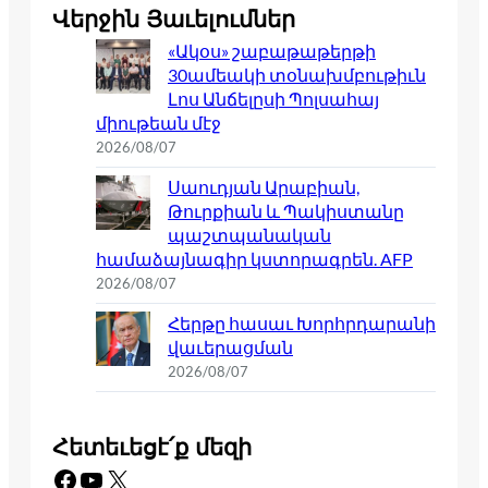
Վերջին Յաւելումներ
«Ակօս» շաբաթաթերթի
30ամեակի տօնախմբութիւն
Լոս Անճելըսի Պոլսահայ
միութեան մէջ
2026/08/07
Սաուդյան Արաբիան,
Թուրքիան և Պակիստանը
պաշտպանական
համաձայնագիր կստորագրեն. AFP
2026/08/07
Հերթը հասաւ Խորհրդարանի
վաւերացման
2026/08/07
Հետեւեցէ՛ք մեզի
Facebook
YouTube
X