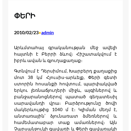
ՓԵՐԻ
2010/02/23
admin
•
Արևմտահայ գրականության մեջ ավելի
հայտնի է Բերրի ձևով։ Հիշատակվում է
իբրև ավան և գյուղաքաղաք։
Գտնվում է Դերսիմում, Խարբերդ քաղաքից
մոտ 38 կմ Հյուսիս-արևելք, Փերի գետի
ստորին հոսանքի հովտում, պարփակված
երկու լեռնաճյուղերի միջև, այգիներով և
բանջարանոցներով պատած գեղատեսիլ
սարավանդի վրա։ Բարձրությունը ծովի
մակերևույթից 1040 մ է։ Կլիման մեղմ է,
անտառային՝ ձյունառատ ձմեռներով և
համեմատաբար տաք ամառներով։ Այն
Չարսանջուկի գավառի և Փերի գավառակի