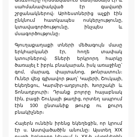
սահմանափակված էր գավառի
շրջանակներով։ Արհեստներից աչքի էին
ընկնում հատկապես ոսկերչությունը,
կտավագործությունը, ինչպես և
մսագործությունը։
Գյուղաքաղաքի տների մեծագույն մասը
երկհարկանի էր, հողե տափակ
կտուրներով։ Տների երկրորդ հարկը
ծառայել է իբրև բնակարան, իսկ առաջինը՝
գոմ, մարագ, փայտանոց, թոնրատուն։
Ուներ վեց գլխավոր թաղ՝ Կալերի, Շուկայի,
Եկեղեցու, Կարմիր-աղբյուրի, Խորշակի և
Տոնաղբյուրի։ Դրանք բոլորը հայաբնակ
էին, բացի Շուկայի թաղից, որտեղ ապրում
էին 100 ընտանիք թուրք ու քուրդ
բնակիչներ։
Հայերն ունեին իրենց եկեղեցին, որ կրում
էր ս. Աստվածածին անունը։ Այստեղ XIX
դարի երկրորդ կեսում և ХХ-ի սկզբներին