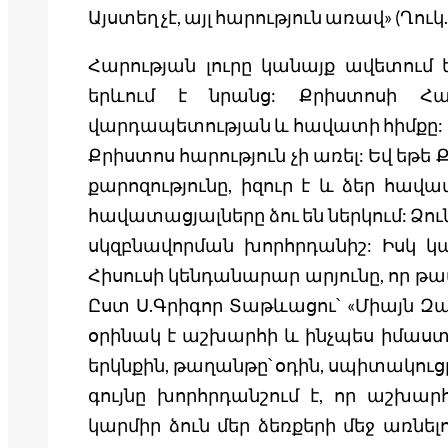
Այստեղ չէ, այլ հարություն առավ» (Ղուկ. 
Հարության լուրը կանայք ավետում ե
երևում է նրանց: Քրիստոսի Հա
վարդապետության և հավատի հիմքը: «
Քրիստոս հարություն չի առել: Եվ եթե Ք
քարոզությունը, իզուր է և ձեր հավա
հավատացյալները ձու են ներկում: Ձու
սկզբնավորման խորհրդանիշ: Իսկ կա
Հիսուսի կենդանարար արյունը, որ թ
Ըստ Ս.Գրիգոր Տաթևացու՝ «Միայն Զատ
օրինակ է աշխարհի և ինչպես իմաստո
երկնքին, թաղանթը՝ օդին, սպիտակուցը՝ 
գույնը խորհրդանշում է, որ աշխար
կարմիր ձուն մեր ձեռքերի մեջ առնելո