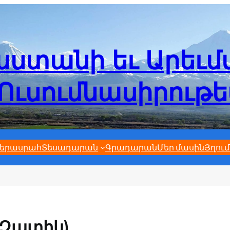
ստանի եւ Արեւ
Ուսումնասիրութ
երասրահ
Տեսադարան
Գրադարան
Մեր մասին
Յղում
(Զատիկ)