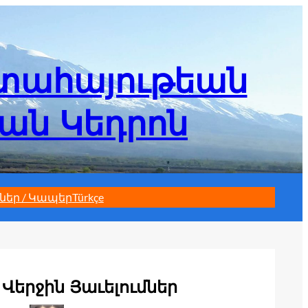
մտահայութեան
եան Կեդրոն
ներ / Կապեր
Türkçe
Վերջին Յաւելումներ