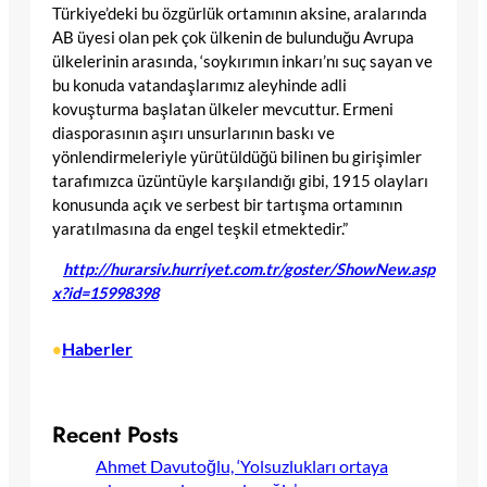
Türkiye’deki bu özgürlük ortamının aksine, aralarında
AB üyesi olan pek çok ülkenin de bulunduğu Avrupa
ülkelerinin arasında, ‘soykırımın inkarı’nı suç sayan ve
bu konuda vatandaşlarımız aleyhinde adli
kovuşturma başlatan ülkeler mevcuttur. Ermeni
diasporasının aşırı unsurlarının baskı ve
yönlendirmeleriyle yürütüldüğü bilinen bu girişimler
tarafımızca üzüntüyle karşılandığı gibi, 1915 olayları
konusunda açık ve serbest bir tartışma ortamının
yaratılmasına da engel teşkil etmektedir.”
http://hurarsiv.hurriyet.com.tr/goster/ShowNew.asp
x?id=15998398
Haberler
•
Recent Posts
Ahmet Davutoğlu, ‘Yolsuzlukları ortaya