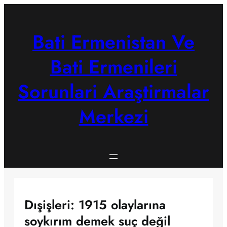
Skip
to
content
Bati Ermenistan Ve
Bati Ermenileri
Sorunlari Araştirmalar
Merkezi
Dışişleri: 1915 olaylarına
soykırım demek suç değil