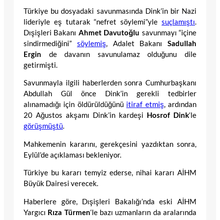
Türkiye bu dosyadaki savunmasında Dink’in bir Nazi
lideriyle eş tutarak “nefret söylemi”yle
suçlamıştı
.
Dışişleri Bakanı
Ahmet Davutoğlu
savunmayı “içine
sindirmediğini”
söylemiş
, Adalet Bakanı
Sadullah
Ergin
de davanın savunulamaz olduğunu dile
getirmişti.
Savunmayla ilgili haberlerden sonra Cumhurbaşkanı
Abdullah Gül önce Dink’in gerekli tedbirler
alınamadığı için öldürüldüğünü
itiraf etmiş
, ardından
20 Ağustos akşamı Dink’in kardeşi
Hosrof Dink
‘le
görüşmüştü
.
Mahkemenin kararını, gerekçesini yazdıktan sonra,
Eylül’de açıklaması bekleniyor.
Türkiye bu kararı temyiz ederse, nihai kararı AİHM
Büyük Dairesi verecek.
Haberlere göre, Dışişleri Bakalığı’nda eski AİHM
Yargıcı
Rıza Türmen
‘le bazı uzmanların da aralarında