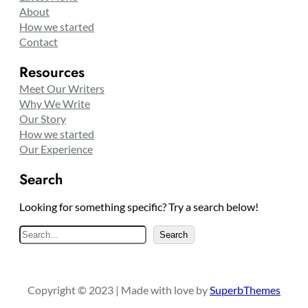
About
How we started
Contact
Resources
Meet Our Writers
Why We Write
Our Story
How we started
Our Experience
Search
Looking for something specific? Try a search below!
S
Search
e
a
r
Copyright © 2023 | Made with love by
SuperbThemes
c
h