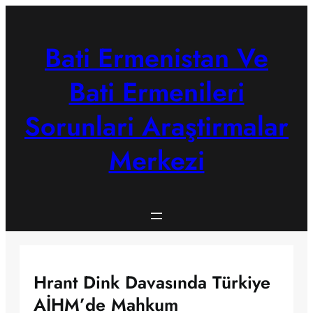
Skip
to
content
Bati Ermenistan Ve
Bati Ermenileri
Sorunlari Araştirmalar
Merkezi
Hrant Dink Davasında Türkiye
AİHM’de Mahkum