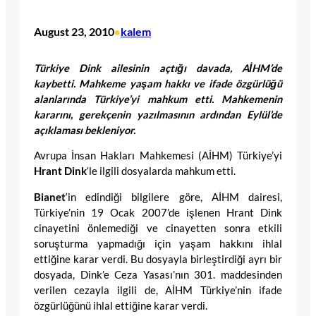
August 23, 2010
kalem
•
Türkiye Dink ailesinin açtığı davada, AİHM’de
kaybetti. Mahkeme yaşam hakkı ve ifade özgürlüğü
alanlarında Türkiye’yi mahkum etti. Mahkemenin
kararını, gerekçenin yazılmasının ardından Eylül’de
açıklaması bekleniyor.
Avrupa İnsan Hakları Mahkemesi (AİHM) Türkiye’yi
Hrant Dink
‘le ilgili dosyalarda mahkum etti.
Bianet
‘in edindiği bilgilere göre, AİHM dairesi,
Türkiye’nin 19 Ocak 2007’de işlenen Hrant Dink
cinayetini önlemediği ve cinayetten sonra etkili
soruşturma yapmadığı için yaşam hakkını ihlal
ettiğine karar verdi. Bu dosyayla birleştirdiği ayrı bir
dosyada, Dink’e Ceza Yasası’nın 301. maddesinden
verilen cezayla ilgili de, AİHM Türkiye’nin ifade
özgürlüğünü ihlal ettiğine karar verdi.