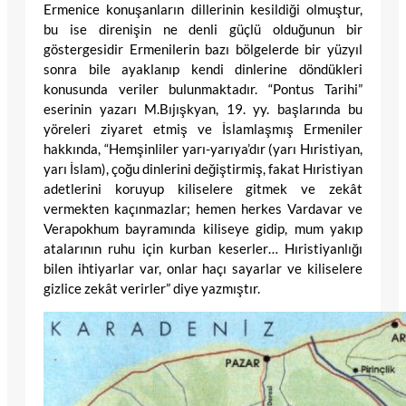
Ermenice konuşanların dillerinin kesildiği olmuştur,
bu ise direnişin ne denli güçlü olduğunun bir
göstergesidir Ermenilerin bazı bölgelerde bir yüzyıl
sonra bile ayaklanıp kendi dinlerine döndükleri
konusunda veriler bulunmaktadır. “Pontus Tarihi”
eserinin yazarı M.Bıjışkyan, 19. yy. başlarında bu
yöreleri ziyaret etmiş ve İslamlaşmış Ermeniler
hakkında, “Hemşinliler yarı-yarıya’dır (yarı Hıristiyan,
yarı İslam), çoğu dinlerini değiştirmiş, fakat Hıristiyan
adetlerini koruyup kiliselere gitmek ve zekât
vermekten kaçınmazlar; hemen herkes Vardavar ve
Verapokhum bayramında kiliseye gidip, mum yakıp
atalarının ruhu için kurban keserler… Hıristiyanlığı
bilen ihtiyarlar var, onlar haçı sayarlar ve kiliselere
gizlice zekât verirler” diye yazmıştır.