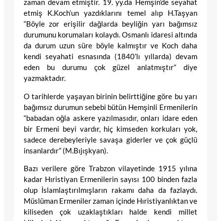
zaman devam etmiştir. 19. yy.da Hemşin’de seyahat
etmiş K.Koch’un yazdıklarını temel alıp H.Taşyan
“Böyle zor erişilir dağlarda beyliğin yarı bağımsız
durumunu korumaları kolaydı. Osmanlı idaresi altında
da durum uzun süre böyle kalmıştır ve Koch daha
kendi seyahati esnasında (1840’lı yıllarda) devam
eden bu durumu çok güzel anlatmıştır” diye
yazmaktadır.
O tarihlerde yaşayan birinin belirttiğine göre bu yarı
bağımsız durumun sebebi bütün Hemşinli Ermenilerin
“babadan oğla askere yazılmasıdır, onları idare eden
bir Ermeni beyi vardır, hiç kimseden korkuları yok,
sadece derebeyleriyle savaşa giderler ve çok güçlü
insanlardır” (M.Bıjışkyan).
Bazı verilere göre Trabzon vilayetinde 1915 yılına
kadar Hıristiyan Ermenilerin sayısı 100 binden fazla
olup İslamlaştırılmışların rakamı daha da fazlaydı.
Müslüman Ermeniler zaman içinde Hıristiyanlıktan ve
kiliseden çok uzaklaştıkları halde kendi millet