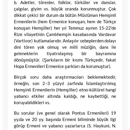
b. Adetler, törenler, folklor, türküler ve danslar,
çalgılar, giyim vs. büyük oranda korunmuştur. Çok
dikkat çekici bir durum da bütün Müslüman Hemşinli
Ermenilerin (hem Ermenice konuşan, hem de Türkçe
konuşan Hemşiller) her yıl Temmuz ayının 15-22’de
Rize vilayetinin Çamlıhemşin kasabasında Vardavar
(Vartivor) kutlamalarıdır. Anlaşılır sebeplerden dolayı
dini tören yok olmuş ve milli müziğin, dans ile
geleneklerin tiyatrolaşmış bir bayramına
dönüşmüştür. (Şarkıların bir kısmı Türkçedir, fakat
Hopa Ermenileri Ermenice şarkları da korumuştur).
Birçok soru daha araştırmacıları beklemektedir,
örneğin, son 2–3 yüzyıl zarfında İslamlaştırılmış
Hemşinli Ermenilerin (Hemşiller) etno-kültürel hangi
yabancı etkiler altında kaldığı, ne kaybettiği, ne
koruyabildikleri vs.
Bu sorular (ve genel olarak Pontus Ermenileri) 19
yy.da ve 20 yy. başında Ermeni biliminde büyük ilgi
görüp Ermeni ve yabancı yazarlarca (S. Haykuni, N.