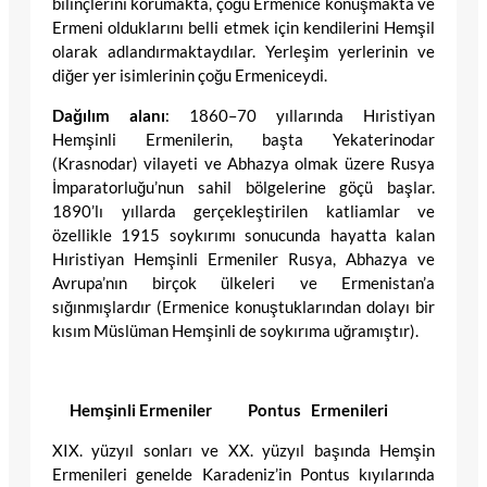
bilinçlerini korumakta, çoğu Ermenice konuşmakta ve
Ermeni olduklarını belli etmek için kendilerini Hemşil
olarak adlandırmaktaydılar. Yerleşim yerlerinin ve
diğer yer isimlerinin çoğu Ermeniceydi.
Dağılım alanı
: 1860–70 yıllarında Hıristiyan
Hemşinli Ermenilerin, başta Yekaterinodar
(Krasnodar) vilayeti ve Abhazya olmak üzere Rusya
İmparatorluğu’nun sahil bölgelerine göçü başlar.
1890’lı yıllarda gerçekleştirilen katliamlar ve
özellikle 1915 soykırımı sonucunda hayatta kalan
Hıristiyan Hemşinli Ermeniler Rusya, Abhazya ve
Avrupa’nın birçok ülkeleri ve Ermenistan’a
sığınmışlardır (Ermenice konuştuklarından dolayı bir
kısım Müslüman Hemşinli de soykırıma uğramıştır).
Hemşinli Ermeniler Pontus Ermenileri
XIX. yüzyıl sonları ve XX. yüzyıl başında Hemşin
Ermenileri genelde Karadeniz’in Pontus kıyılarında