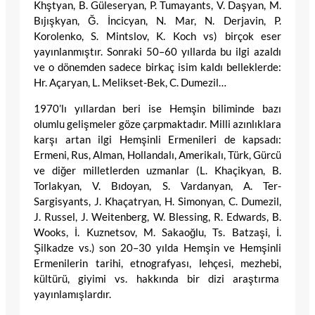
Khştyan, B. Güleseryan, P. Tumayants, V. Daşyan, M.
Bıjışkyan, Ğ. İncicyan, N. Mar, N. Derjavin, P.
Korolenko, S. Mintslov, K. Koch vs) birçok eser
yayınlanmıştır. Sonraki 50–60 yıllarda bu ilgi azaldı
ve o dönemden sadece birkaç isim kaldı belleklerde:
Hr. Açaryan, L. Melikset-Bek, C. Dumezil…
1970’lı yıllardan beri ise Hemşin biliminde bazı
olumlu gelişmeler göze çarpmaktadır. Milli azınlıklara
karşı artan ilgi Hemşinli Ermenileri de kapsadı:
Ermeni, Rus, Alman, Hollandalı, Amerikalı, Türk, Gürcü
ve diğer milletlerden uzmanlar (L. Khaçikyan, B.
Torlakyan, V. Bıdoyan, S. Vardanyan, A. Ter-
Sargisyants, J. Khaçatryan, H. Simonyan, C. Dumezil,
J. Russel, J. Weitenberg, W. Blessing, R. Edwards, B.
Wooks, İ. Kuznetsov, M. Sakaoğlu, Ts. Batzaşi, İ.
Şilkadze vs.) son 20–30 yılda Hemşin ve Hemşinli
Ermenilerin tarihi, etnografyası, lehçesi, mezhebi,
kültürü, giyimi vs. hakkında bir dizi araştırma
yayınlamışlardır.