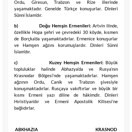
Ordu, Giresun, Trabzon ve Rize illerinde
yaşamaktadır. Genelde Türkçe konuşurlar. Dinleri
Sünni İslam’dır.
b) Doğu Hemşin Ermenileri:
Artvin ilinde,
özellikle Hopa şehri ve çevredeki 30 köyde, kısmen
de Borçka’da yaşamaktadırlar. Ermenice konuşurlar
ve Hamşen ağzını korumuşlardır. Dinleri Sünni
İslam’dır.
c) Kuzey Hemşin Ermenileri:
Büyük
topluluklar halinde Abhazya’da ve Rusya’nın
Krasnodar Bölgesi’nde yaşamaktadırlar. Hamşen
ağzının Ordu, Canik ve Trabzon şivesiyle
konuşmaktadırlar. Rusçaya vakıftırlar ve büyük bir
kısmı Ermeni yazı diline de hâkimdir. Dinleri
Hıristiyan’dır ve Ermeni Apostolik Kilisesi’ne
bağlıdırlar.
ABKHAZIA KRASNOD