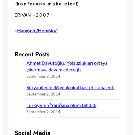
(k o n f e r a n s m a k a l e l e r i)
ERIVAN – 2 0 0 7
Hamşen /Hemşin/
•
Recent Posts
Ahmet Davutoğlu, ‘Yolsuzlukları ortaya
çıkarmaya devam edeceğiz’
September 2, 2014
Süryaniler’in 86 yıllık okul hasreti sona erdi
September 2, 2014
Türkiye’nin ‘Yara’sına ölüm tehdidi
September 2, 2014
Social Media