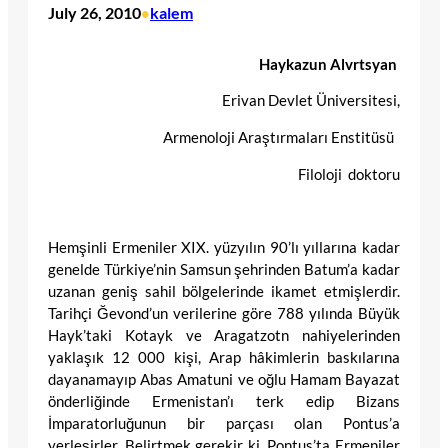
July 26, 2010
kalem
•
Haykazun Alvrtsyan
Erivan Devlet Üniversitesi,
Armenoloji Araştırmaları Enstitüsü
Filoloji doktoru
Hemşinli Ermeniler XIX. yüzyılın 90’lı yıllarına kadar
genelde Türkiye’nin Samsun şehrinden Batum’a kadar
uzanan geniş sahil bölgelerinde ikamet etmişlerdir.
Tarihçi Ğevond’un verilerine göre 788 yılında Büyük
Hayk’taki Kotayk ve Aragatzotn nahiyelerinden
yaklaşık 12 000 kişi, Arap hâkimlerin baskılarına
dayanamayıp Abas Amatuni ve oğlu Hamam Bayazat
önderliğinde Ermenistan’ı terk edip Bizans
İmparatorluğunun bir parçası olan Pontus’a
yerleşirler. Belirtmek gerekir ki, Pontus’ta Ermeniler