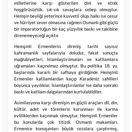
milletlerine karşı gösterilen dini ve etnik
hoşgörüsüzlük, sık-sık savaşlara sebep olmuştur.
Hemşin beyliği yeterince kuvvetli olup, halkı ise cesur
ve hürriyet sever olmasına rağmen Osmanlı gibi güçlü
bir imparatorluğun bir kaç yüzyıllık baskı ve takibine
direnemeyeceği açıktır.
Hemşinli Ermenilerin direniş tarihi sayısız
kahramanlık sayfalarıyla doludur, fakat sonuçta
mağlubiyetleri, İslamlaştırılmaları ve katliamlara
uğramaları kaçınılmaz olmuştur. Bu politika 18. yy.
başlarında kararlı bir safhaya girdiğinde Hemşinli
Ermeniler katliamlardan kaçıp Karadeniz sahilleri
boyunca yayıldılar. İslamlaştırılanlar ise daha sonraki
baskı ve katliam dalgalarından kurtulabildiler.
Asimilasyona karşı direnişin en güçlü araçları dil, din,
kültür, adet ve törenlerin korunması ile karma
evliliklerden kaçınmak olmuştur. Hemşinli Ermeniler
bu konularda çok titizdi. Osmanlı makamları,
Ermenice konuşanları büyük cezalara çarptırmış,