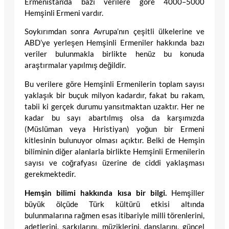
Ermenistan’da bazı verilere göre 4000–5000
Hemşinli Ermeni vardır.
Soykırımdan sonra Avrupa’nın çeşitli ülkelerine ve
ABD’ye yerleşen Hemşinli Ermeniler hakkında bazı
veriler bulunmakla birlikte henüz bu konuda
araştırmalar yapılmış değildir.
Bu verilere göre Hemşinli Ermenilerin toplam sayısı
yaklaşık bir buçuk milyon kadardır, fakat bu rakam,
tabii ki gerçek durumu yansıtmaktan uzaktır. Her ne
kadar bu sayı abartılmış olsa da karşımızda
(Müslüman veya Hıristiyan) yoğun bir Ermeni
kitlesinin bulunuyor olması açıktır. Belki de Hemşin
biliminin diğer alanlarla birlikte Hemşinli Ermenilerin
sayısı ve coğrafyası üzerine de ciddi yaklaşması
gerekmektedir.
Hemşin bilimi hakkında kısa bir bilgi.
Hemşiller
büyük ölçüde Türk kültürü etkisi altında
bulunmalarına rağmen esas itibariyle milli törenlerini,
adetlerini, şarkılarını, müziklerini, danslarını, güncel