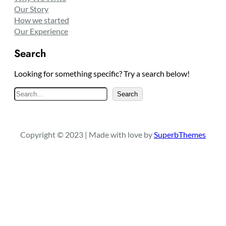
Our Story
How we started
Our Experience
Search
Looking for something specific? Try a search below!
S
Search
e
a
r
Copyright © 2023 | Made with love by
SuperbThemes
c
h