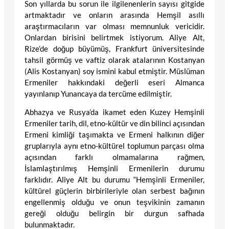
Son yıllarda bu sorun ile ilgilenenlerin sayısı gitgide
artmaktadır ve onların arasında Hemşil asıllı
araştırmacıların var olması memnunluk vericidir.
Onlardan birisini belirtmek istiyorum. Aliye Alt,
Rize’de doğup büyümüş, Frankfurt üniversitesinde
tahsil görmüş ve vaftiz olarak atalarının Kostanyan
(Alis Kostanyan) soy ismini kabul etmiştir. Müslüman
Ermeniler hakkındaki değerli eseri Almanca
yayınlanıp Yunancaya da tercüme edilmiştir.
Abhazya ve Rusya’da ikamet eden Kuzey Hemşinli
Ermeniler tarih, dil, etno-kültür ve din bilinci açısından
Ermeni kimliği taşımakta ve Ermeni halkının diğer
gruplarıyla aynı etno-kültürel toplumun parçası olma
açısından farklı olmamalarına rağmen,
İslamlaştırılmış Hemşinli Ermenilerin durumu
farklıdır. Aliye Alt bu durumu “Hemşinli Ermeniler,
kültürel güçlerin birbirileriyle olan serbest bağının
engellenmiş olduğu ve onun teşvikinin zamanın
gereği olduğu belirgin bir durgun safhada
bulunmaktadır.