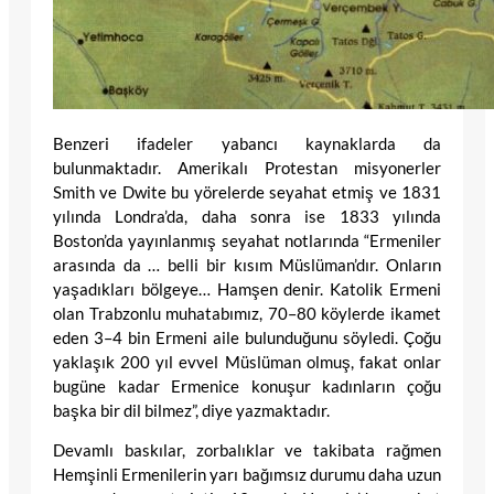
Benzeri ifadeler yabancı kaynaklarda da
bulunmaktadır. Amerikalı Protestan misyonerler
Smith ve Dwite bu yörelerde seyahat etmiş ve 1831
yılında Londra’da, daha sonra ise 1833 yılında
Boston’da yayınlanmış seyahat notlarında “Ermeniler
arasında da … belli bir kısım Müslüman’dır. Onların
yaşadıkları bölgeye… Hamşen denir. Katolik Ermeni
olan Trabzonlu muhatabımız, 70–80 köylerde ikamet
eden 3–4 bin Ermeni aile bulunduğunu söyledi. Çoğu
yaklaşık 200 yıl evvel Müslüman olmuş, fakat onlar
bugüne kadar Ermenice konuşur kadınların çoğu
başka bir dil bilmez”, diye yazmaktadır.
Devamlı baskılar, zorbalıklar ve takibata rağmen
Hemşinli Ermenilerin yarı bağımsız durumu daha uzun