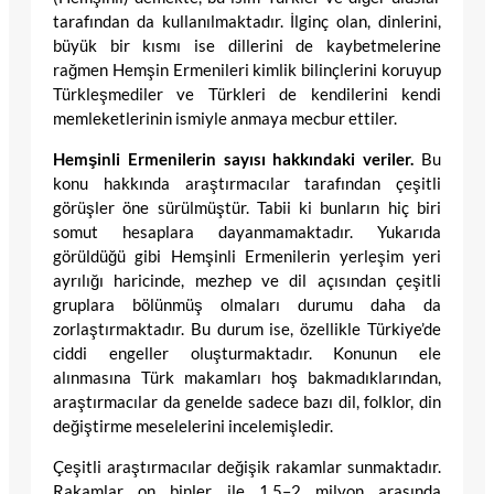
tarafından da kullanılmaktadır. İlginç olan, dinlerini,
büyük bir kısmı ise dillerini de kaybetmelerine
rağmen Hemşin Ermenileri kimlik bilinçlerini koruyup
Türkleşmediler ve Türkleri de kendilerini kendi
memleketlerinin ismiyle anmaya mecbur ettiler.
Hemşinli Ermenilerin sayısı hakkındaki veriler.
Bu
konu hakkında araştırmacılar tarafından çeşitli
görüşler öne sürülmüştür. Tabii ki bunların hiç biri
somut hesaplara dayanmamaktadır. Yukarıda
görüldüğü gibi Hemşinli Ermenilerin yerleşim yeri
ayrılığı haricinde, mezhep ve dil açısından çeşitli
gruplara bölünmüş olmaları durumu daha da
zorlaştırmaktadır. Bu durum ise, özellikle Türkiye’de
ciddi engeller oluşturmaktadır. Konunun ele
alınmasına Türk makamları hoş bakmadıklarından,
araştırmacılar da genelde sadece bazı dil, folklor, din
değiştirme meselelerini incelemişledir.
Çeşitli araştırmacılar değişik rakamlar sunmaktadır.
Rakamlar on binler ile 1,5–2 milyon arasında