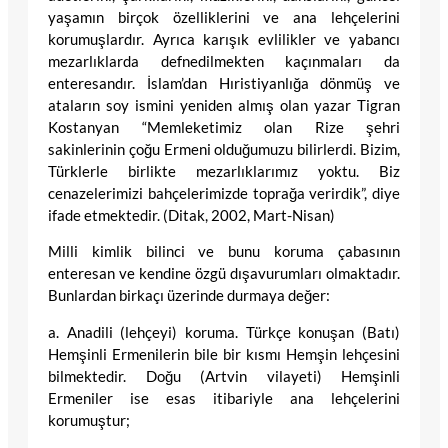
yaşamın birçok özelliklerini ve ana lehçelerini
korumuşlardır. Ayrıca karışık evlilikler ve yabancı
mezarlıklarda defnedilmekten kaçınmaları da
enteresandır. İslam’dan Hıristiyanlığa dönmüş ve
ataların soy ismini yeniden almış olan yazar Tigran
Kostanyan “Memleketimiz olan Rize şehri
sakinlerinin çoğu Ermeni olduğumuzu bilirlerdi. Bizim,
Türklerle birlikte mezarlıklarımız yoktu. Biz
cenazelerimizi bahçelerimizde toprağa verirdik”, diye
ifade etmektedir. (Ditak, 2002, Mart-Nisan)
Milli kimlik bilinci ve bunu koruma çabasının
enteresan ve kendine özgü dışavurumları olmaktadır.
Bunlardan birkaçı üzerinde durmaya değer:
a. Anadili (lehçeyi) koruma. Türkçe konuşan (Batı)
Hemşinli Ermenilerin bile bir kısmı Hemşin lehçesini
bilmektedir. Doğu (Artvin vilayeti) Hemşinli
Ermeniler ise esas itibariyle ana lehçelerini
korumuştur;