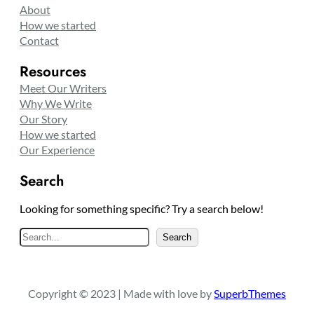
About
How we started
Contact
Resources
Meet Our Writers
Why We Write
Our Story
How we started
Our Experience
Search
Looking for something specific? Try a search below!
S
Search
e
a
r
Copyright © 2023 | Made with love by
SuperbThemes
c
h