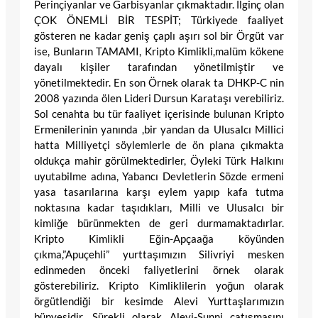
Perinçiyanlar ve Garbisyanlar çıkmaktadır. İlginç olan
ÇOK ÖNEMLİ BİR TESPİT; Türkiyede faaliyet
gösteren ne kadar geniş çaplı aşırı sol bir Örgüt var
ise, Bunların TAMAMI, Kripto Kimlikli,malüm kökene
dayalı kişiler tarafından yönetilmiştir ve
yönetilmektedir. En son Örnek olarak ta DHKP-C nin
2008 yazında ölen Lideri Dursun Karataşı verebiliriz.
Sol cenahta bu tür faaliyet içerisinde bulunan Kripto
Ermenilerinin yanında ,bir yandan da Ulusalcı Millici
hatta Milliyetçi söylemlerle de ön plana çıkmakta
oldukça mahir görülmektedirler, Öyleki Türk Halkını
uyutabilme adına, Yabancı Devletlerin Sözde ermeni
yasa tasarılarına karşı eylem yapıp kafa tutma
noktasına kadar taşıdıkları, Milli ve Ulusalcı bir
kimliğe bürünmekten de geri durmamaktadırlar.
Kripto Kimlikli Eğin-Apçaağa köyünden
çıkma,”Apuçehli” yurttaşımızın Silivriyi mesken
edinmeden önceki faliyetlerini örnek olarak
gösterebiliriz. Kripto Kimliklilerin yoğun olarak
örgütlendiği bir kesimde Alevi Yurttaşlarımızın
bünyesidir. Sürekli olarak Alevi-Sunni çatışmasını