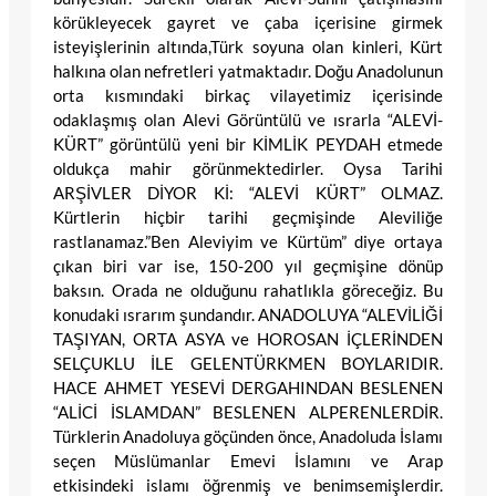
körükleyecek gayret ve çaba içerisine girmek
isteyişlerinin altında,Türk soyuna olan kinleri, Kürt
halkına olan nefretleri yatmaktadır. Doğu Anadolunun
orta kısmındaki birkaç vilayetimiz içerisinde
odaklaşmış olan Alevi Görüntülü ve ısrarla “ALEVİ-
KÜRT” görüntülü yeni bir KİMLİK PEYDAH etmede
oldukça mahir görünmektedirler. Oysa Tarihi
ARŞİVLER DİYOR Kİ: “ALEVİ KÜRT” OLMAZ.
Kürtlerin hiçbir tarihi geçmişinde Aleviliğe
rastlanamaz.”Ben Aleviyim ve Kürtüm” diye ortaya
çıkan biri var ise, 150-200 yıl geçmişine dönüp
baksın. Orada ne olduğunu rahatlıkla göreceğiz. Bu
konudaki ısrarım şundandır. ANADOLUYA “ALEVİLİĞİ
TAŞIYAN, ORTA ASYA ve HOROSAN İÇLERİNDEN
SELÇUKLU İLE GELENTÜRKMEN BOYLARIDIR.
HACE AHMET YESEVİ DERGAHINDAN BESLENEN
“ALİCİ İSLAMDAN” BESLENEN ALPERENLERDİR.
Türklerin Anadoluya göçünden önce, Anadoluda İslamı
seçen Müslümanlar Emevi İslamını ve Arap
etkisindeki islamı öğrenmiş ve benimsemişlerdir.