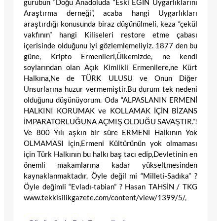
gurubun “Doğu Anadoluda “Eski EĞİN Uygarlıklarını
Araştırma derneği”, acaba hangi Uygarlıkları
araştırdığı konusunda biraz düşünülmeli, keza “çekül
vakfının” hangi Kiliseleri restore etme çabası
içerisinde olduğunu iyi gözlemlemeliyiz. 1877 den bu
güne, Kripto Ermenileri,Ülkemizde, ne kendi
soylarından olan Açık Kimlikli Ermenilere,ne Kürt
Halkına,Ne de TÜRK ULUSU ve Onun Diğer
Unsurlarına huzur vermemiştir.Bu durum tek nedeni
olduğunu düşünüyorum. Oda “ALPASLANIN ERMENİ
HALKINI KORUMAK ve KOLLAMAK İÇİN BİZANS
İMPARATORLUĞUNA AÇMIŞ OLDUĞU SAVAŞTIR.”!
Ve 800 Yılı aşkın bir süre ERMENİ Halkının Yok
OLMAMASI için,Ermeni Kültürünün yok olmaması
için Türk Halkının bu halkı baş tacı edip,Devletinin en
önemli makamlarına kadar yükseltmesinden
kaynaklanmaktadır. Öyle değil mi “Milleti-Sadıka” ?
Öyle değimli “Evladı-tabian” ? Hasan TAHSİN / TKG
www.tekkisilikgazete.com/content/view/1399/5/,