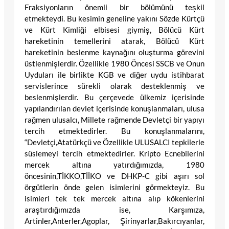
Fraksiyonların önemli bir bölümünü teşkil
etmekteydi. Bu kesimin geneline yakını Sözde Kürtçü
ve Kürt Kimliği elbisesi giymiş, Bölücü Kürt
hareketinin temellerini atarak, Bölücü Kürt
hareketinin beslenme kaynağını oluşturma görevini
üstlenmişlerdir. Özellikle 1980 Öncesi SSCB ve Onun
Uyduları ile birlikte KGB ve diğer uydu istihbarat
servislerince sürekli olarak desteklenmiş ve
beslenmişlerdir. Bu çerçevede ülkemiz içerisinde
yapılandırılan devlet içerisinde konuşlanmaları, ulusa
rağmen ulusalcı, Millete rağmende Devletçi bir yapıyı
tercih etmektedirler. Bu konuşlanmalarını,
“Devletçi,Atatürkçü ve Özellikle ULUSALCI tepkilerle
süslemeyi tercih etmektedirler. Kripto Ecnebilerini
mercek altına yatırdığımızda, 1980
öncesinin,TİKKO,TİİKO ve DHKP-C gibi aşırı sol
örgütlerin önde gelen isimlerini görmekteyiz. Bu
isimleri tek tek mercek altına alıp kökenlerini
araştırdığımızda ise, Karşımıza,
Artinler,Anterler,Agoplar, Şirinyarlar,Bakırcıyanlar,