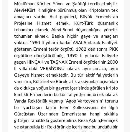
Müslüman Kürtler, Sünni ve Şafiliği tercih etmiştir.
Alevi+Kürt Kimliğine bürünmüş olan Kriptoların tek
amaçları vardır. Asıl gayeleri, Büyük Ermenistan
Projesine Hizmet etmek. Kürt-Türk düşmanlık
tohumları ekmek, Alevi-Sunni düşmanlığına yönelik
tohumlar ekmek. Başka hiçbir gaye ve amaçları
yoktur. 1980 li yıllara kadar ASALA olarak Faaliyet
gösteren Ermeni terör örgütü, 1982 den sonra PKK
örgütüne dönüştürülmüş, 1890 lı yıllarda Faliyete
geçen HINÇAK ve TAŞNAK Ermeni örgütlerinin 2000
li yıllardaki VERSİYONU olarak aynı amaca, aynı
Gayeye hizmet etmektedir. Bu tür aktif faliyetlerin
yanı sıra, Kültürel ve Bürokratik aksiyonlar açısından
da oldukça yoğun bir gayret içerisinde görülen kripto
kimlikli Ermenilerin bu tür faliyetlerine örnek olarak
Vanda Rektörlük yapmış “Agop Vartovyan’ın” torunu
bir yurttaşın Tarihi Eser Kolleksiyonu ile ilgili
Gürcüstan Üzerinden Ermenistana hangi sıklıkla
gittiğini rahatlıkla gösterebiliriz. Keza Aşkın,Perinçek
ve ıstanbulda bir Rektörün de içerisinde bulunduğu bir