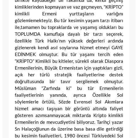
birlikte kaydadeğer bir rakamda da, kendi geçmiş
kimliklerinden kopmayan ve vaz geçmeyen, “KRİPTO”
kimlikli Ermeni yurttaşların varlığını
gözlemlemekteyiz. Bu tür kesimin yaşam tarzı itibarı
ile,tamamen bu topraklarda ve yaşamış oldukları bu
TOPLUMDA kamuflaja dayalı bir tarzı seçerek,
özellikle Türk Halkı’nın yüksek değerleri ardında
gizlenerek kendi asıl soylarına hizmet etmeyi GAYE
EDİNMEK olmuştur. Bu tür yaşamı tercih eden
“KRİPTO” Kimlikli bu kitleler, sürekli olarak Diaspora
Ermenilerinin, Büyük Ermenistan için yaptıkları gizli,
açık her türlü stratejik faaliyetlerine destek
doğrultusunda bir tavır sergilemek olmuştur.
Müslüman “Zarfında ki” bu tür Ermenilerin
faaliyetlerinin yanında, ayrıca Özellikle Sol
söylemlerle örtülü, Sözde Evrensel Sol Akımlara
hizmet amacı taşıyan bir görüntü altında faliyet
gösteren azımsanmayacak miktarda Kripto kimlikli
Ermenilerin de mevcudiyetini biliyoruz. Tarihçi yazar
Sn Halaçoğlunun da üzerine basa basa dile getirdiği
bu kesimin faaliyetleri, 1980 öncesi Türkiyedeki Sol