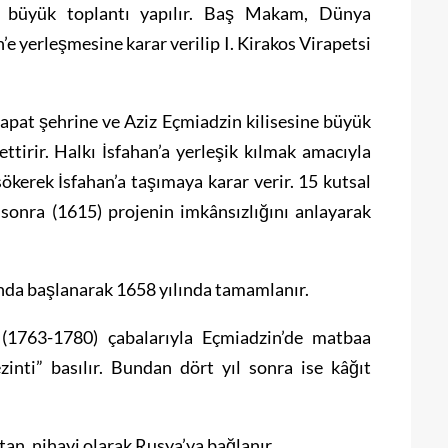
ini büyük toplantı yapılır. Baş Makam, Dünya
e yerleşmesine karar verilip I. Kirakos Virapetsi
apat şehrine ve Aziz Eçmiadzin kilisesine büyük
 ettirir. Halkı İsfahan’a yerleşik kılmak amacıyla
sökerek İsfahan’a taşımaya karar verir. 15 kutsal
sonra (1615) projenin imkânsızlığını anlayarak
ında başlanarak 1658 yılında tamamlanır.
n (1763-1780) çabalarıyla Eçmiadzin’de matbaa
inti” basılır. Bundan dört yıl sonra ise kâğıt
n, nihayi olarak Rusya’ya bağlanır.