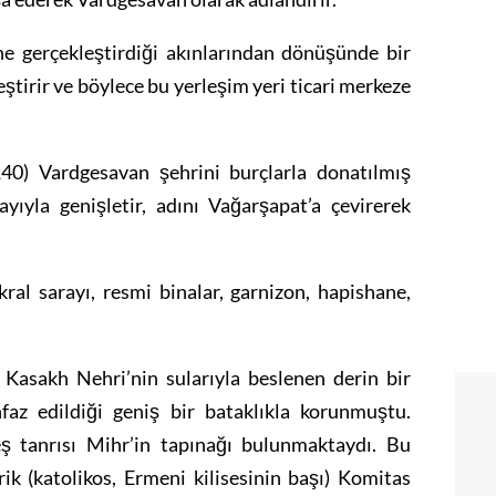
ine gerçekleştirdiği akınlarından dönüşünde bir
ştirir ve böylece bu yerleşim yeri ticari merkeze
40) Vardgesavan şehrini burçlarla donatılmış
rayıyla genişletir, adını Vağarşapat’a çevirerek
ral sarayı, resmi binalar, garnizon, hapishane,
 Kasakh Nehri’nin sularıyla beslenen derin bir
faz edildiği geniş bir bataklıkla korunmuştu.
eş tanrısı Mihr’in tapınağı bulunmaktaydı. Bu
ik (katolikos, Ermeni kilisesinin başı) Komitas