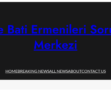
 Bati Ermenileri Sor
Merkezi
HOME
BREAKING NEWS
ALL NEWS
ABOUT
CONTACT US