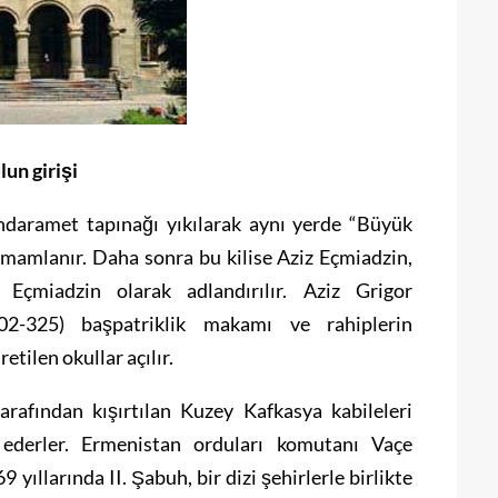
 girişi
andaramet tapınağı yıkılarak aynı yerde “Büyük
 tamamlanır. Daha sonra bu kilise Aziz Eçmiadzin,
n Eçmiadzin olarak adlandırılır. Aziz Grigor
302-325) başpatriklik makamı ve rahiplerin
etilen okullar açılır.
arafından kışırtılan Kuzey Kafkasya kabileleri
l ederler. Ermenistan orduları komutanı Vaçe
yıllarında II. Şabuh, bir dizi şehirlerle birlikte