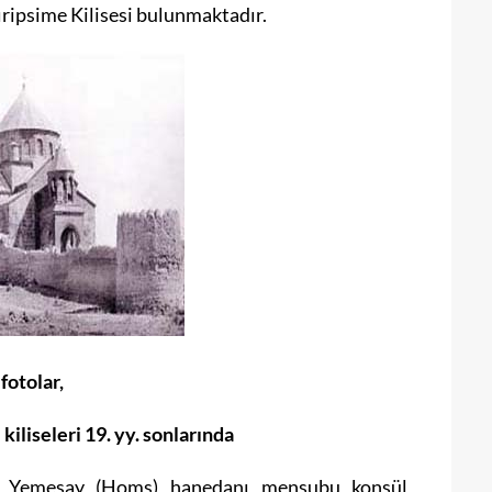
ıripsime Kilisesi bulunmaktadır.
 fotolar,
kiliseleri
19. yy. sonlarında
r, Yemesay (Homs) hanedanı mensubu konsül