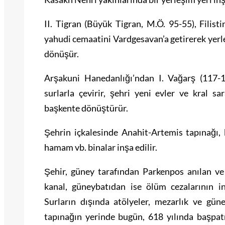
II. Tigran (Büyük Tigran, M.Ö. 95-55), Filist
yahudi cemaatini Vardgesavan’a getirerek yerle
dönüşür.
Arşakuni Hanedanlığı’ndan I. Vağarş (117-1
surlarla çevirir, şehri yeni evler ve kral sa
başkente dönüştürür.
Şehrin içkalesinde Anahit-Artemis tapınağı, k
hamam vb. binalar inşa edilir.
Şehir, güney tarafından Parkenpos anılan ve
kanal, güneybatıdan ise ölüm cezalarının in
Surların dışında atölyeler, mezarlık ve gün
tapınağın yerinde bugün, 618 yılında başpatr