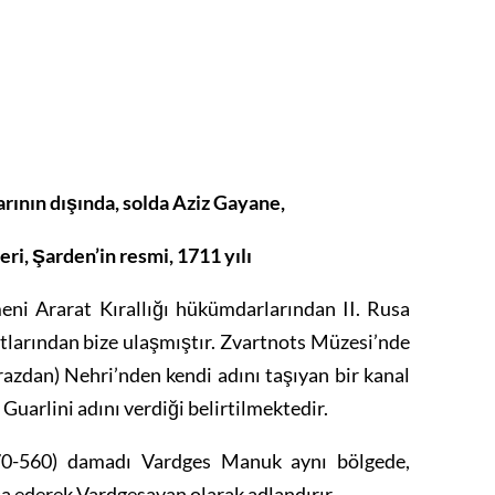
arının dışında, solda Aziz Gayane,
eri, Şarden’in resmi, 1711 yılı
rmeni Ararat Kırallığı hükümdarlarından II. Rusa
ıtlarından bize ulaşmıştır. Zvartnots Müzesi’nde
Hrazdan) Nehri’nden kendi adını taşıyan bir kanal
 Guarlini adını verdiği belirtilmektedir.
570-560) damadı Vardges Manuk aynı bölgede,
şa ederek Vardgesavan olarak adlandırır.