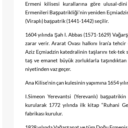
Ermeni kilisesi kurallarına göre ulusal-d
Ermenileri Başpatrikliği’nin yeniden Eçmiadzin’
(Viraplı) başpatrik (1441-1442) seçilir.
1604 yılında Şah I. Abbas (1571-1629) Vağarş
zarar verir. Ararat Ovası halkını İran’a tehcir
Aziz Eçmiadzin katedralinin taşlarını tek-tek 
taş ve emanet büyük zorluklarla taşındıktan 
niyetinden vaz geçer.
Ana Kilise’nin çan kulesinin yapımına 1654 yıl
I.Simeon Yerevantsi (Yerevanlı) başpatriki
kurularak 1772 yılında ilk kitap “Ruhani Gez
fabrikası kurulur.
1828 yılında Vağarşapat ve tüm Doğu Ermenista