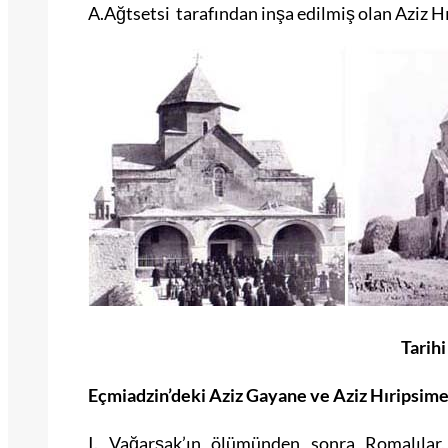
A.Ağtsetsi tarafından inşa edilmiş olan Aziz H
Tarihi
Eçmiadzin’deki Aziz Gayane ve Aziz Hıripsime 
I. Vağarşak’ın ölümünden sonra Romalıla