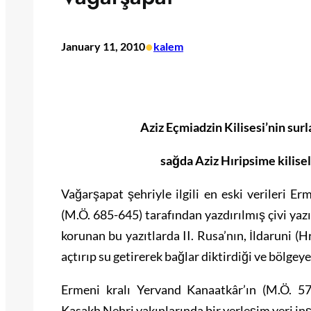
•
January 11, 2010
kalem
Aziz Eçmiadzin Kilisesi’nin surl
sağda Aziz Hıripsime kilisel
Vağarşapat şehriyle ilgili en eski verileri E
(M.Ö. 685-645) tarafından yazdırılmış çivi yaz
korunan bu yazıtlarda II. Rusa’nın, İldaruni (
açtırıp su getirerek bağlar diktirdiği ve bölgeye
Ermeni kralı Yervand Kanaatkâr’ın (M.Ö. 
Kasakh Nehri yakınlarında bir yerleşim yeri in