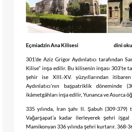
Eçmiadzin Ana Kilisesi dini okulun
301’de Aziz Grigor Aydınlatıcı tarafından S
Kilise” inşa edilir. Bu kilisenin inşası 303’te
şehir ise XIII.-XV. yüzyıllarından itibare
Aydınlatıcı’nın başpatriklik döneminde (
ikâmetgâhları inşa edilir, Yunanca ve Asurca öğr
335 yılında, İran şahı II. Şabuh (309-379) t
Vağarşapat’a kadar ilerleyerek şehri işga
Mamikonyan 336 yılında şehri kurtarır. 368-369 