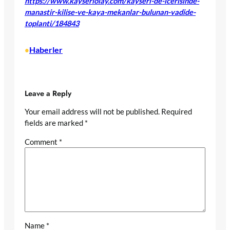
https://www.kayseriolay.com/kayseri-de-icerisinde-
manastir-kilise-ve-kaya-mekanlar-bulunan-vadide-
toplanti/184843
Haberler
•
Leave a Reply
Your email address will not be published.
Required
fields are marked
*
Comment
*
Name
*