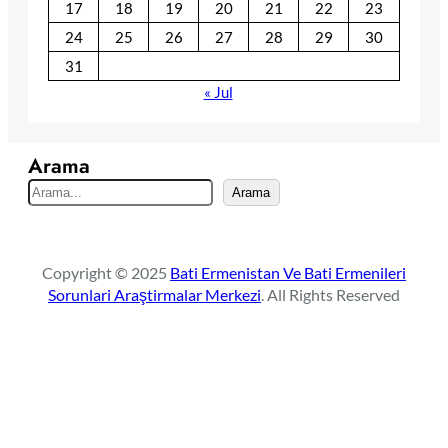
17
18
19
20
21
22
23
24
25
26
27
28
29
30
31
« Jul
Arama
S
Arama
e
a
r
Copyright © 2025
Bati Ermenistan Ve Bati Ermenileri
c
Sorunlari Araştirmalar Merkezi
. All Rights Reserved
h