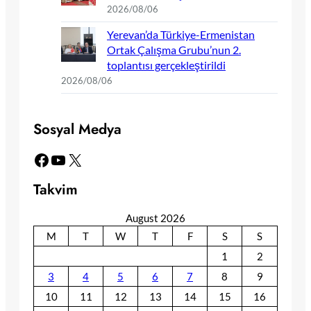
2026/08/06
Yerevan’da Türkiye-Ermenistan
Ortak Çalışma Grubu’nun 2.
toplantısı gerçekleştirildi
2026/08/06
Sosyal Medya
Facebook
YouTube
X
Takvim
August 2026
M
T
W
T
F
S
S
1
2
3
4
5
6
7
8
9
10
11
12
13
14
15
16