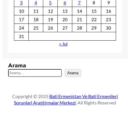
3
4
5
6
7
8
9
10
11
12
13
14
15
16
17
18
19
20
21
22
23
24
25
26
27
28
29
30
31
« Jul
Arama
S
Arama
e
a
r
Copyright © 2025
Bati Ermenistan Ve Bati Ermenileri
c
Sorunlari Araştirmalar Merkezi
. All Rights Reserved
h