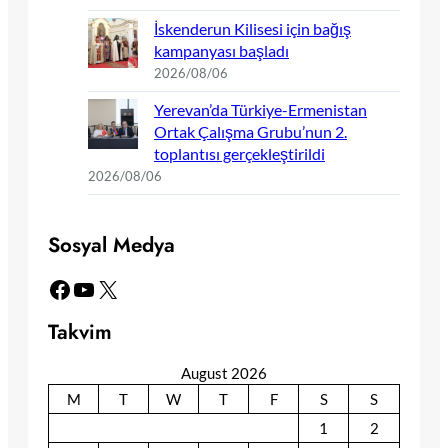
İskenderun Kilisesi için bağış
kampanyası başladı
2026/08/06
Yerevan’da Türkiye-Ermenistan
Ortak Çalışma Grubu’nun 2.
toplantısı gerçekleştirildi
2026/08/06
Sosyal Medya
Facebook
YouTube
X
Takvim
August 2026
M
T
W
T
F
S
S
1
2