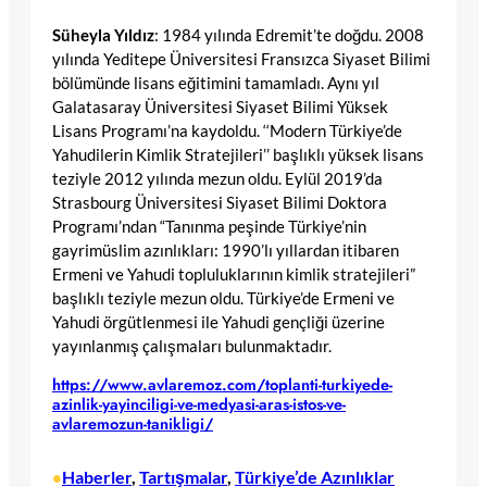
Süheyla Yıldız
: 1984 yılında Edremit’te doğdu. 2008
yılında Yeditepe Üniversitesi Fransızca Siyaset Bilimi
bölümünde lisans eğitimini tamamladı. Aynı yıl
Galatasaray Üniversitesi Siyaset Bilimi Yüksek
Lisans Programı’na kaydoldu. ‘‘Modern Türkiye’de
Yahudilerin Kimlik Stratejileri’’ başlıklı yüksek lisans
teziyle 2012 yılında mezun oldu. Eylül 2019’da
Strasbourg Üniversitesi Siyaset Bilimi Doktora
Programı’ndan “Tanınma peşinde Türkiye’nin
gayrimüslim azınlıkları: 1990’lı yıllardan itibaren
Ermeni ve Yahudi topluluklarının kimlik stratejileri”
başlıklı teziyle mezun oldu. Türkiye’de Ermeni ve
Yahudi örgütlenmesi ile Yahudi gençliği üzerine
yayınlanmış çalışmaları bulunmaktadır.
https://www.avlaremoz.com/toplanti-turkiyede-
azinlik-yayinciligi-ve-medyasi-aras-istos-ve-
avlaremozun-tanikligi/
Haberler
, 
Tartışmalar
, 
Türkiye’de Azınlıklar
•