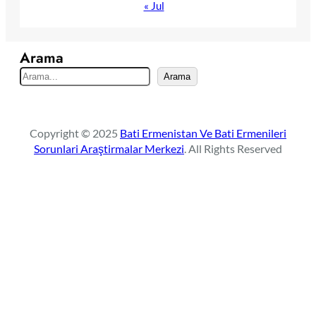
« Jul
Arama
S
Arama
e
a
r
Copyright © 2025
Bati Ermenistan Ve Bati Ermenileri
c
Sorunlari Araştirmalar Merkezi
. All Rights Reserved
h