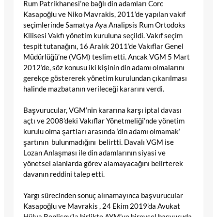
Rum Patrikhanesi’ne bağlı din adamları Corc
Kasapoğlu ve Niko Mavrakis, 2011’de yapılan vakıf
seçimlerinde Samatya Aya Analipsis Rum Ortodoks
Kilisesi Vakfı yönetim kuruluna seçildi. Vakıf seçim
tespit tutanağını, 16 Aralık 2011’de Vakıflar Genel
Müdürlüğü’ne (VGM) teslim etti. Ancak VGM 5 Mart
2012’de, söz konusu iki kişinin din adamı olmalarını
gerekçe göstererek yönetim kurulundan çıkarılması
halinde mazbatanın verileceği kararını verdi.
Başvurucular, VGM’nin kararına karşı iptal davası
açtı ve 2008’deki Vakıflar Yönetmeliği’nde yönetim
kurulu olma şartları arasında ‘din adamı olmamak’
şartının bulunmadığını belirtti. Davalı VGM ise
Lozan Anlaşması ile din adamlarının siyasi ve
yönetsel alanlarda görev alamayacağını belirterek
davanın reddini talep etti.
Yargı sürecinden sonuç alınamayınca başvurucular
Kasapoğlu ve Mavrakis , 24 Ekim 2019’da Avukat
Hülya Benlisoy’la birlikte AYM’ye bireysel başvuruda