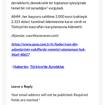
derneklerin, demokratik bir toplumun işleyişinde
temel bir rol oynadığını” vurguladı.
AİHM , her başvuru sahibine 2.000 euro (yaklaşık
2.325 dolar) tazminat ödenmesine karar verdi ve
Türkiye’nin masrafları karşılamasına hükmetti.
(Ajanslar, courthousenews.com)
https://www.agos.com.tr/tr/haber/rum-din-
adamlarinin-vakiflarda-yonetici-olamamasi-hak-
ihlali-40617
Haberler
, 
Türkiye’de Azınlıklar
•
Leave a Reply
Your email address will not be published.
Required
fields are marked
*