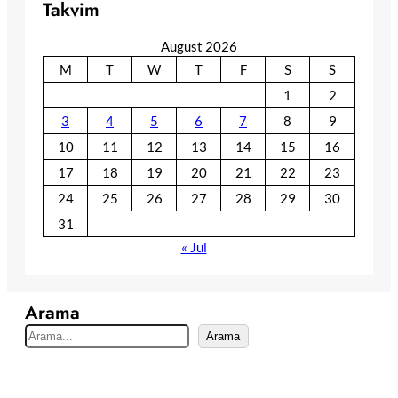
Takvim
August 2026
M
T
W
T
F
S
S
1
2
3
4
5
6
7
8
9
10
11
12
13
14
15
16
17
18
19
20
21
22
23
24
25
26
27
28
29
30
31
« Jul
Arama
S
Arama
e
a
r