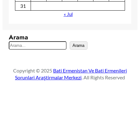
31
« Jul
Arama
S
Arama
e
a
r
Copyright © 2025
Bati Ermenistan Ve Bati Ermenileri
c
Sorunlari Araştirmalar Merkezi
. All Rights Reserved
h