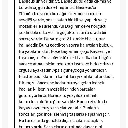
Basileus’un yeridir. St. Basileus, bu dağa çıkmış ve
burada üç gün dua etmiştir. St. Basileus’un
ölümünden sonra bu dağın üzerinde, onun en
sevdiği yerde, ona ithafen bir kilise yapıldı ve içi
mozaiklerle süslendi. Ali Dağı’nın deve hörgücü
şeklindeki orta yerini geçtikten sonra orada bir
sarnıç vardır. Bu sarnıçta 9 Ekim’de bile su, buz
halindedir. Bunu geçtikten sonra kalıntıları bulduk.
Bu yapıların dört köşe taşlarının çoğu Kayseri’ye
taşınmıştır. Orta büyüklükteki bazilikadan bugün
sadece at nalı biçiminde koro kısmı ve birkaç duvar
örgüsü ayaktadır. Apsis güneydoğu yönündedir.
Plaster başlıklarının kalıntıları yıkıntılar altındadır.
Birkaç yıl öncesine kadar buraya gelen inançlı
hacılar, kilisenin mozaiklerinden parçalar
götürüyorlardı. Burada 5. yüzyıldan at nalı
kemerinin bir örneğine sahibiz. Bunun etrafında
kayaya oyulmuş sarnıçlar yer alır. Bunların
tonozları çok ince işlenmiş taşlarla kaplanmıştır.
Bu tonozlarda genelde dışarı açılan üç açıklık
bulunuyordu. Sarnıçların etrafında duvar gibi