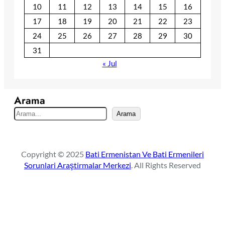
10
11
12
13
14
15
16
17
18
19
20
21
22
23
24
25
26
27
28
29
30
31
« Jul
Arama
S
Arama
e
a
r
Copyright © 2025
Bati Ermenistan Ve Bati Ermenileri
c
Sorunlari Araştirmalar Merkezi
. All Rights Reserved
h