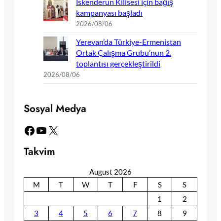
İskenderun Kilisesi için bağış
kampanyası başladı
2026/08/06
Yerevan’da Türkiye-Ermenistan
Ortak Çalışma Grubu’nun 2.
toplantısı gerçekleştirildi
2026/08/06
Sosyal Medya
Facebook
YouTube
X
Takvim
August 2026
M
T
W
T
F
S
S
1
2
3
4
5
6
7
8
9