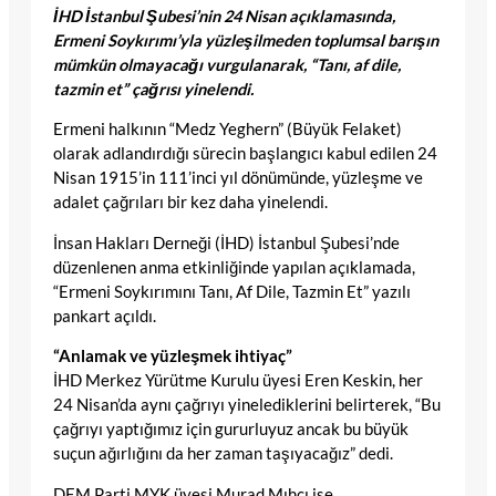
İHD İstanbul Şubesi’nin 24 Nisan açıklamasında,
Ermeni Soykırımı’yla yüzleşilmeden toplumsal barışın
mümkün olmayacağı vurgulanarak, “Tanı, af dile,
tazmin et” çağrısı yinelendi.
Ermeni halkının “Medz Yeghern” (Büyük Felaket)
olarak adlandırdığı sürecin başlangıcı kabul edilen 24
Nisan 1915’in 111’inci yıl dönümünde, yüzleşme ve
adalet çağrıları bir kez daha yinelendi.
İnsan Hakları Derneği (İHD) İstanbul Şubesi’nde
düzenlenen anma etkinliğinde yapılan açıklamada,
“Ermeni Soykırımını Tanı, Af Dile, Tazmin Et” yazılı
pankart açıldı.
“Anlamak ve yüzleşmek ihtiyaç”
İHD Merkez Yürütme Kurulu üyesi Eren Keskin, her
24 Nisan’da aynı çağrıyı yinelediklerini belirterek, “Bu
çağrıyı yaptığımız için gururluyuz ancak bu büyük
suçun ağırlığını da her zaman taşıyacağız” dedi.
DEM Parti MYK üyesi Murad Mıhçı ise