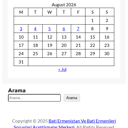
August 2026
M
T
W
T
F
S
S
1
2
3
4
5
6
7
8
9
10
11
12
13
14
15
16
17
18
19
20
21
22
23
24
25
26
27
28
29
30
31
« Jul
Arama
S
Arama
e
a
r
Copyright © 2025
Bati Ermenistan Ve Bati Ermenileri
c
Sorunlari Araştirmalar Merkezi
. All Rights Reserved