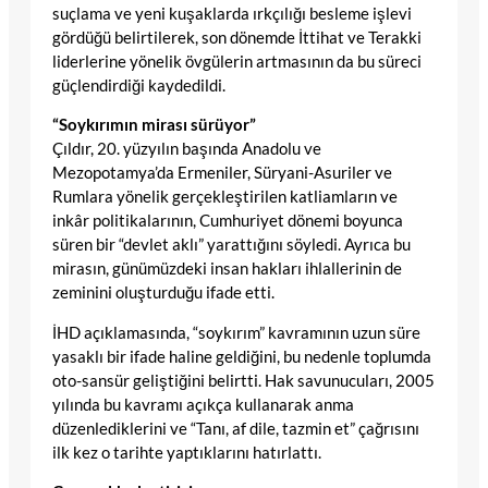
suçlama ve yeni kuşaklarda ırkçılığı besleme işlevi
gördüğü belirtilerek, son dönemde İttihat ve Terakki
liderlerine yönelik övgülerin artmasının da bu süreci
güçlendirdiği kaydedildi.
“Soykırımın mirası sürüyor”
Çıldır, 20. yüzyılın başında Anadolu ve
Mezopotamya’da Ermeniler, Süryani-Asuriler ve
Rumlara yönelik gerçekleştirilen katliamların ve
inkâr politikalarının, Cumhuriyet dönemi boyunca
süren bir “devlet aklı” yarattığını söyledi. Ayrıca bu
mirasın, günümüzdeki insan hakları ihlallerinin de
zeminini oluşturduğu ifade etti.
İHD açıklamasında, “soykırım” kavramının uzun süre
yasaklı bir ifade haline geldiğini, bu nedenle toplumda
oto-sansür geliştiğini belirtti. Hak savunucuları, 2005
yılında bu kavramı açıkça kullanarak anma
düzenlediklerini ve “Tanı, af dile, tazmin et” çağrısını
ilk kez o tarihte yaptıklarını hatırlattı.