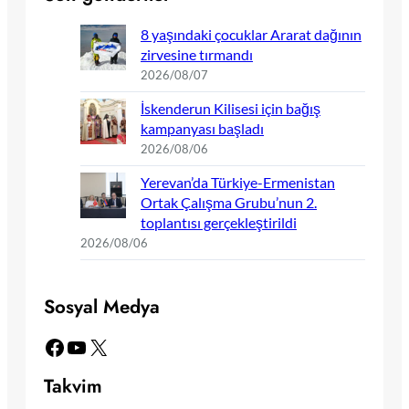
8 yaşındaki çocuklar Ararat dağının
zirvesine tırmandı
2026/08/07
İskenderun Kilisesi için bağış
kampanyası başladı
2026/08/06
Yerevan’da Türkiye-Ermenistan
Ortak Çalışma Grubu’nun 2.
toplantısı gerçekleştirildi
2026/08/06
Sosyal Medya
Facebook
YouTube
X
Takvim