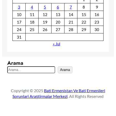
3
4
5
6
7
8
9
10
11
12
13
14
15
16
17
18
19
20
21
22
23
24
25
26
27
28
29
30
31
« Jul
Arama
S
Arama
e
a
r
Copyright © 2025
Bati Ermenistan Ve Bati Ermenileri
c
Sorunlari Araştirmalar Merkezi
. All Rights Reserved
h