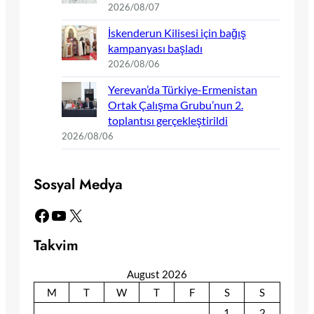
2026/08/07
İskenderun Kilisesi için bağış
kampanyası başladı
2026/08/06
Yerevan’da Türkiye-Ermenistan
Ortak Çalışma Grubu’nun 2.
toplantısı gerçekleştirildi
2026/08/06
Sosyal Medya
Facebook
YouTube
X
Takvim
August 2026
M
T
W
T
F
S
S
1
2