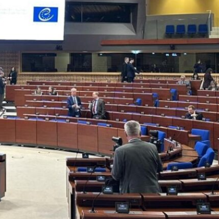
8 yaşındaki çocuklar Ararat dağının
zirvesine tırmandı
2026/08/07
İskenderun Kilisesi için bağış
kampanyası başladı
2026/08/06
Yerevan’da Türkiye-Ermenistan
Ortak Çalışma Grubu’nun 2.
toplantısı gerçekleştirildi
2026/08/06
Sosyal Medya