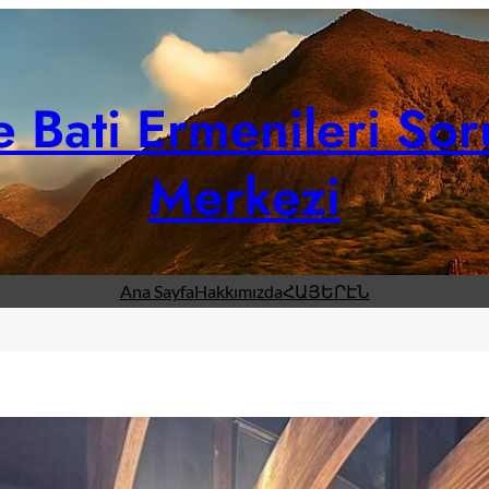
 Bati Ermenileri Sor
Merkezi
Ana Sayfa
Hakkımızda
ՀԱՅԵՐԷՆ