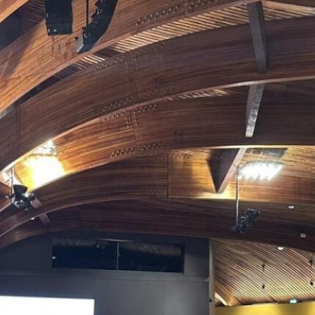
Batı Ermenistan ve Batı Ermenileri’yle
ilgili bilgi alış verişi gerçekleştirme
merkezinin internet sitesi.
Bu adresten bize ulaşabilirsiniz:
Son gönderiler