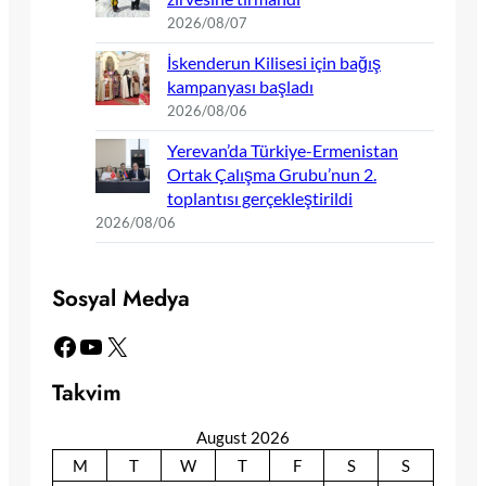
2026/08/07
İskenderun Kilisesi için bağış
kampanyası başladı
2026/08/06
Yerevan’da Türkiye-Ermenistan
Ortak Çalışma Grubu’nun 2.
toplantısı gerçekleştirildi
2026/08/06
Sosyal Medya
Facebook
YouTube
X
Takvim
August 2026
M
T
W
T
F
S
S