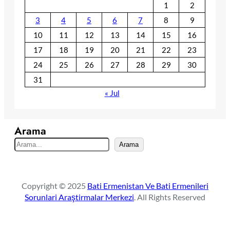
1
2
3
4
5
6
7
8
9
10
11
12
13
14
15
16
17
18
19
20
21
22
23
24
25
26
27
28
29
30
31
« Jul
Arama
S
Arama
e
a
r
Copyright © 2025
Bati Ermenistan Ve Bati Ermenileri
c
Sorunlari Araştirmalar Merkezi
. All Rights Reserved
h