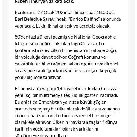
Ruben Timuryan da katılacak.
Konferans, 27 Ocak 2026 tarihinde saat 18.00’de,
Bari Belediye Sarayı’ndaki “Enrico Dalfino” salonunda
yapılacak. Etkinlik halka açık ve ücretsiz olacak.
80’den fazla ülkeyi gezmiş ve National Geographic
için çalışmalar üretmiş olan Iago Corazza, bu
konferansta izleyicileri Ermenistan’ın kalbine doğru
bir yolculuğa davet ediyor. Coğrafi konumu ve
çalkantılı tarihine rağmen halkının gururu ve direnci
sayesinde canlılığını koruyan bu sıra dışı ülkeyi çok
yönlü biçimde tanıtıyor.
Ermenistan’a yaptığı 14 ziyaretin ardından Corazza,
yenilikçi bir multimedya tek kişilik gösteri hazırladı.
Bu anlatıda Ermenistan yalnızca büyük güçler
arasında sıkışmış bir ülke olarak değil; aynı zamanda
onurun, hafızanın ve kültürün evrensel bir simgesi
olarak ele alınıyor. Ülkenin “haykıran taşları”, dünya
tarihinin güçlü tanıkları olarak varlıklarını
sürdürmeye devam ediyor.