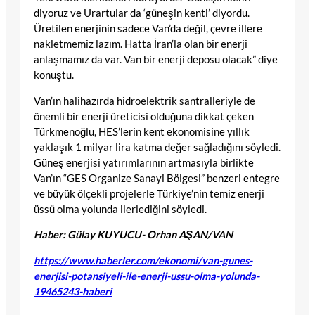
diyoruz ve Urartular da ‘güneşin kenti’ diyordu.
Üretilen enerjinin sadece Van’da değil, çevre illere
nakletmemiz lazım. Hatta İran’la olan bir enerji
anlaşmamız da var. Van bir enerji deposu olacak” diye
konuştu.
Van’ın halihazırda hidroelektrik santralleriyle de
önemli bir enerji üreticisi olduğuna dikkat çeken
Türkmenoğlu, HES’lerin kent ekonomisine yıllık
yaklaşık 1 milyar lira katma değer sağladığını söyledi.
Güneş enerjisi yatırımlarının artmasıyla birlikte
Van’ın “GES Organize Sanayi Bölgesi” benzeri entegre
ve büyük ölçekli projelerle Türkiye’nin temiz enerji
üssü olma yolunda ilerlediğini söyledi.
Haber: Gülay KUYUCU- Orhan AŞAN/VAN
https://www.haberler.com/ekonomi/van-gunes-
enerjisi-potansiyeli-ile-enerji-ussu-olma-yolunda-
19465243-haberi