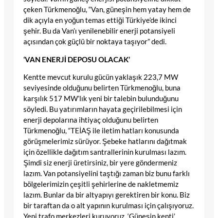
çeken Türkmenoğlu, “Van, güneşin hem yatay hem de
dik açıyla en yoğun temas ettiği Türkiye’de ikinci
şehir. Bu da Van’ı yenilenebilir enerji potansiyeli
açısından çok güçlü bir noktaya taşıyor” dedi.
‘VAN ENERJİ DEPOSU OLACAK’
Kentte mevcut kurulu gücün yaklaşık 223,7 MW
seviyesinde olduğunu belirten Türkmenoğlu, buna
karşılık 517 MW’lık yeni bir talebin bulunduğunu
söyledi. Bu yatırımların hayata geçirilebilmesi için
enerji depolarına ihtiyaç olduğunu belirten
Türkmenoğlu, “TEİAŞ ile iletim hatları konusunda
görüşmelerimiz sürüyor. Şebeke hatlarını dağıtmak
için özellikle dağıtım santrallerinin kurulması lazım.
Şimdi siz enerji üretirsiniz, bir yere göndermeniz
lazım. Van potansiyelini taştığı zaman biz bunu farklı
bölgelerimizin çeşitli şehirlerine de nakletmemiz
lazım. Bunlar da bir altyapıyı gerektiren bir konu. Biz
bir taraftan da o alt yapının kurulması için çalışıyoruz.
Yeni trafo merkezleri kuruyoruz. ‘Güneşin kenti’