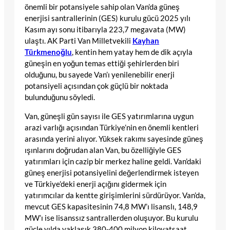
önemli bir potansiyele sahip olan Van’da güneş
enerjisi santrallerinin (GES) kurulu gücü 2025 yılı
Kasım ayı sonu itibarıyla 223,7 megavata (MW)
ulaştı. AK Parti Van Milletvekili
Kayhan
Türkmenoğlu
, kentin hem yatay hem de dik açıyla
güneşin en yoğun temas ettiği şehirlerden biri
olduğunu, bu sayede Van’ı yenilenebilir enerji
potansiyeli açısından çok güçlü bir noktada
bulunduğunu söyledi.
Van, güneşli gün sayısı ile GES yatırımlarına uygun
arazi varlığı açısından Türkiye’nin en önemli kentleri
arasında yerini alıyor. Yüksek rakımı sayesinde güneş
ışınlarını doğrudan alan Van, bu özelliğiyle GES
yatırımları için cazip bir merkez haline geldi. Van’daki
güneş enerjisi potansiyelini değerlendirmek isteyen
ve Türkiye’deki enerji açığını gidermek için
yatırımcılar da kentte girişimlerini sürdürüyor. Van’da,
mevcut GES kapasitesinin 74,8 MW’ı lisanslı, 148,9
MW’ı ise lisanssız santrallerden oluşuyor. Bu kurulu
güçle yılda yaklaşık 380-400 milyon kilovatsaat