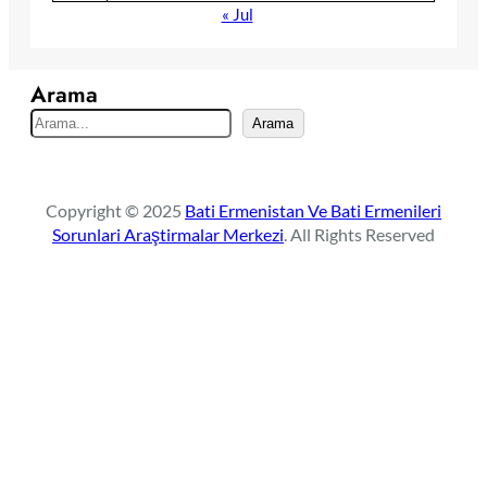
« Jul
Arama
S
Arama
e
a
r
Copyright © 2025
Bati Ermenistan Ve Bati Ermenileri
c
Sorunlari Araştirmalar Merkezi
. All Rights Reserved
h