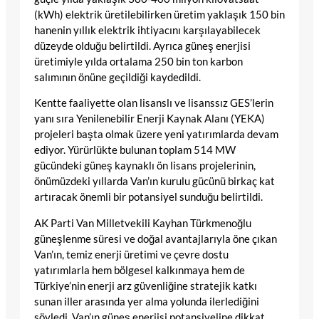
(kWh) elektrik üretilebilirken üretim yaklaşık 150 bin
hanenin yıllık elektrik ihtiyacını karşılayabilecek
düzeyde olduğu belirtildi. Ayrıca güneş enerjisi
üretimiyle yılda ortalama 250 bin ton karbon
salımının önüne geçildiği kaydedildi.
Kentte faaliyette olan lisanslı ve lisanssız GES’lerin
yanı sıra Yenilenebilir Enerji Kaynak Alanı (YEKA)
projeleri başta olmak üzere yeni yatırımlarda devam
ediyor. Yürürlükte bulunan toplam 514 MW
gücündeki güneş kaynaklı ön lisans projelerinin,
önümüzdeki yıllarda Van’ın kurulu gücünü birkaç kat
artıracak önemli bir potansiyel sunduğu belirtildi.
AK Parti Van Milletvekili Kayhan Türkmenoğlu
güneşlenme süresi ve doğal avantajlarıyla öne çıkan
Van’ın, temiz enerji üretimi ve çevre dostu
yatırımlarla hem bölgesel kalkınmaya hem de
Türkiye’nin enerji arz güvenliğine stratejik katkı
sunan iller arasında yer alma yolunda ilerlediğini
söyledi. Van’ın güneş enerjisi potansiyeline dikkat