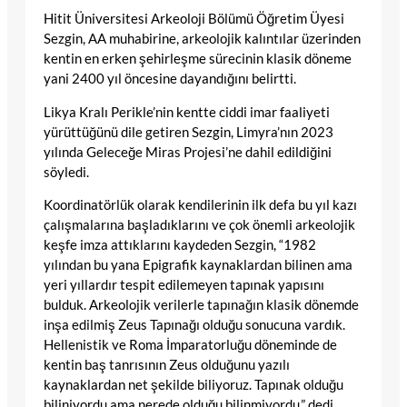
Hitit Üniversitesi Arkeoloji Bölümü Öğretim Üyesi
Sezgin, AA muhabirine, arkeolojik kalıntılar üzerinden
kentin en erken şehirleşme sürecinin klasik döneme
yani 2400 yıl öncesine dayandığını belirtti.
Likya Kralı Perikle’nin kentte ciddi imar faaliyeti
yürüttüğünü dile getiren Sezgin, Limyra’nın 2023
yılında Geleceğe Miras Projesi’ne dahil edildiğini
söyledi.
Koordinatörlük olarak kendilerinin ilk defa bu yıl kazı
çalışmalarına başladıklarını ve çok önemli arkeolojik
keşfe imza attıklarını kaydeden Sezgin, “1982
yılından bu yana Epigrafik kaynaklardan bilinen ama
yeri yıllardır tespit edilemeyen tapınak yapısını
bulduk. Arkeolojik verilerle tapınağın klasik dönemde
inşa edilmiş Zeus Tapınağı olduğu sonucuna vardık.
Hellenistik ve Roma İmparatorluğu döneminde de
kentin baş tanrısının Zeus olduğunu yazılı
kaynaklardan net şekilde biliyoruz. Tapınak olduğu
biliniyordu ama nerede olduğu bilinmiyordu.” dedi.