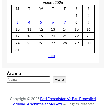
August 2026
M
T
W
T
F
S
S
1
2
3
4
5
6
7
8
9
10
11
12
13
14
15
16
17
18
19
20
21
22
23
24
25
26
27
28
29
30
31
« Jul
Arama
S
Arama
e
a
r
Copyright © 2025
Bati Ermenistan Ve Bati Ermenileri
c
Sorunlari Araştirmalar Merkezi
. All Rights Reserved
h