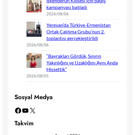
İskenderun Kilisesi için bağış
kampanyası başladı
2026/08/06
Yerevan’da Türkiye-Ermenistan
Ortak Çalışma Grubu’nun 2.
toplantısı gerçekleştirildi
2026/08/06
“Bayrakları Gördük, Sınırın
Yakınlığını ve Uzaklığını Aynı Anda
Hissettik”
2026/08/05
Sosyal Medya
Facebook
YouTube
X
Takvim