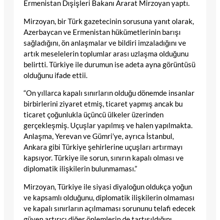
Ermenistan Dışişleri Bakanı Ararat Mirzoyan yaptı.
Mirzoyan, bir Türk gazetecinin sorusuna yanıt olarak,
Azerbaycan ve Ermenistan hükümetlerinin barışı
sağladığını, ön anlaşmalar ve bildiri imzaladığını ve
artık meselelerin toplumlar arası uzlaşma olduğunu
belirtti. Türkiye ile durumun ise adeta ayna görüntüsü
olduğunu ifade ettii.
“On yıllarca kapalı sınırların olduğu dönemde insanlar
birbirlerini ziyaret etmiş, ticaret yapmış ancak bu
ticaret çoğunlukla üçüncü ülkeler üzerinden
gerçekleşmiş. Uçuşlar yapılmış ve halen yapılmakta.
Anlaşma, Yerevan ve Gümri’ye, ayrıca İstanbul,
Ankara gibi Türkiye şehirlerine uçuşları artırmayı
kapsıyor. Türkiye ile sorun, sınırın kapalı olması ve
diplomatik ilişkilerin bulunmaması.”
Mirzoyan, Türkiye ile siyasi diyaloğun oldukça yoğun
ve kapsamlı olduğunu, diplomatik ilişkilerin olmaması
ve kapalı sınırların açılmaması sorununu telafi edecek
güven artırıcı diğer önlemlerin de tartışıldığını