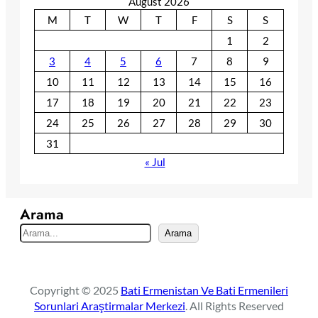
August 2026
M
T
W
T
F
S
S
1
2
3
4
5
6
7
8
9
10
11
12
13
14
15
16
17
18
19
20
21
22
23
24
25
26
27
28
29
30
31
« Jul
Arama
S
Arama
e
a
r
Copyright © 2025
Bati Ermenistan Ve Bati Ermenileri
c
Sorunlari Araştirmalar Merkezi
. All Rights Reserved
h