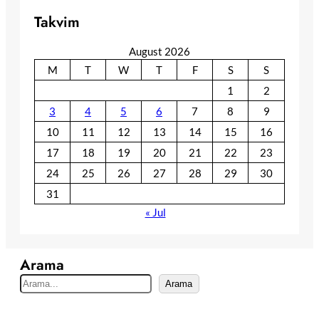
Takvim
August 2026
M
T
W
T
F
S
S
1
2
3
4
5
6
7
8
9
10
11
12
13
14
15
16
17
18
19
20
21
22
23
24
25
26
27
28
29
30
31
« Jul
Arama
S
Arama
e
a