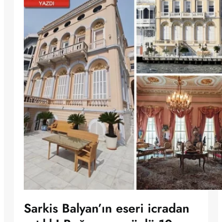
Sarkis Balyan’ın eseri icradan