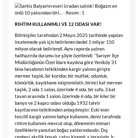
RIHTIM KULLANIMLI VE 12 ODASI VAR!
Bilirkişiler tarafından 2 Mayıs 2025 tarihinde yapılan
incelemede yalı için belirlenen bedel 1 milyar 150
milyon olarak belirlendi. Aynı raporda yalının
halihazırda durumu ise şöyle özetlendi: ‘’Sarıyer İlçe
Müdürlüğünün Özel İdare kaydına göre Yeniköy 31
bina hesabının tetkikinden kargir yalının girişte
mermer taşlık, bir koridor, bir mutfak, odunluk,
kömürlük, kayıkhane müştemilatlı, birinci kat mermer
taşlık, 2 oda 1 salon, üzerinde 4 oda, bir sofa, 3.kat
tavan arasında 1 salon, üzerinde 6 oda, bir kiler bir
banyo ve 2 kapıcı odası olduğu 1932 tahrir
kayıtlarının tetkikinden anlaşılmıştır. Eski eser
tescilli kargir yalının bahçe kullanımı, deniz tarafında
rıhtım kullanımı mevcut olup, döneminin mimari
özelliklerin yansıtan boğaz yalılarındandır. Dış
cephesi akrilik boyalı, çatısı kiremit + teraslıdır. İç