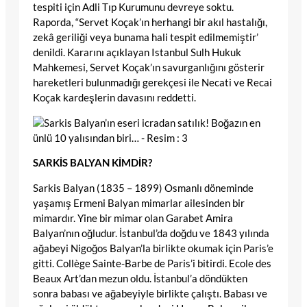
tespiti için Adli Tıp Kurumunu devreye soktu.
Raporda, “Servet Koçak’ın herhangi bir akıl hastalığı,
zekâ geriliği veya bunama hali tespit edilmemiştir’
denildi. Kararını açıklayan Istanbul Sulh Hukuk
Mahkemesi, Servet Koçak’ın savurganlığını gösterir
hareketleri bulunmadığı gerekçesi ile Necati ve Recai
Koçak kardeşlerin davasını reddetti.
SARKİS BALYAN KİMDİR?
Sarkis Balyan (1835 – 1899) Osmanlı döneminde
yaşamış Ermeni Balyan mimarlar ailesinden bir
mimardır. Yine bir mimar olan Garabet Amira
Balyan’nın oğludur. İstanbul’da doğdu ve 1843 yılında
ağabeyi Nigoğos Balyan’la birlikte okumak için Paris’e
gitti. Collège Sainte-Barbe de Paris’i bitirdi. Ecole des
Beaux Art’dan mezun oldu. İstanbul’a döndükten
sonra babası ve ağabeyiyle birlikte çalıştı. Babası ve