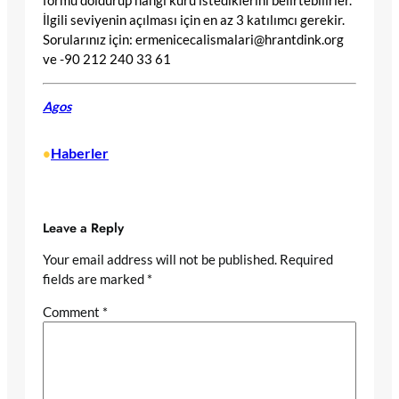
formu doldurup hangi kuru istediklerini belirtebilirler.
İlgili seviyenin açılması için en az 3 katılımcı gerekir.
Sorularınız için:
ermenicecalismalari@hrantdink.org
ve -90 212 240 33 61
Agos
Haberler
•
Leave a Reply
Your email address will not be published.
Required
fields are marked
*
Comment
*