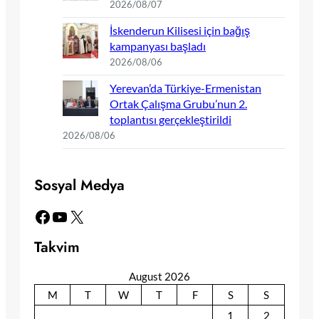
2026/08/07
İskenderun Kilisesi için bağış
kampanyası başladı
2026/08/06
Yerevan’da Türkiye-Ermenistan
Ortak Çalışma Grubu’nun 2.
toplantısı gerçekleştirildi
2026/08/06
Sosyal Medya
Facebook
YouTube
X
Takvim
August 2026
M
T
W
T
F
S
S
1
2