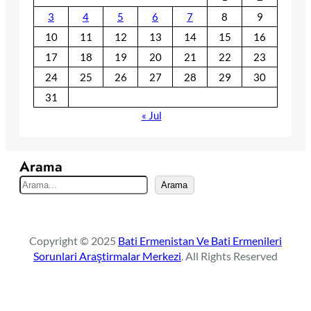
3
4
5
6
7
8
9
10
11
12
13
14
15
16
17
18
19
20
21
22
23
24
25
26
27
28
29
30
31
« Jul
Arama
S
Arama
e
a
r
Copyright © 2025
Bati Ermenistan Ve Bati Ermenileri
c
Sorunlari Araştirmalar Merkezi
. All Rights Reserved
h