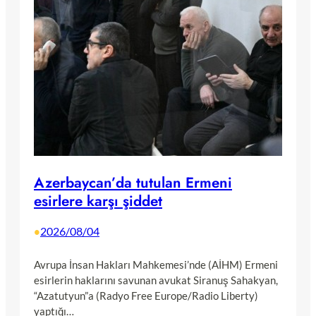
Azerbaycan’da tutulan Ermeni
esirlere karşı şiddet
2026/08/04
•
Avrupa İnsan Hakları Mahkemesi’nde (AİHM) Ermeni
esirlerin haklarını savunan avukat Siranuş Sahakyan,
“Azatutyun”a (Radyo Free Europe/Radio Liberty)
yaptığı…