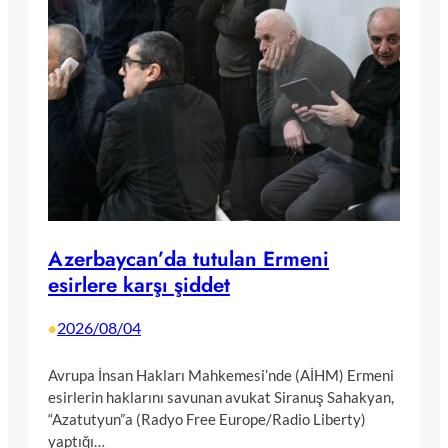
Azerbaycan’da tutulan Ermeni
esirlere karşı şiddet
2026/08/04
•
Avrupa İnsan Hakları Mahkemesi’nde (AİHM) Ermeni
esirlerin haklarını savunan avukat Siranuş Sahakyan,
“Azatutyun”a (Radyo Free Europe/Radio Liberty)
yaptığı…