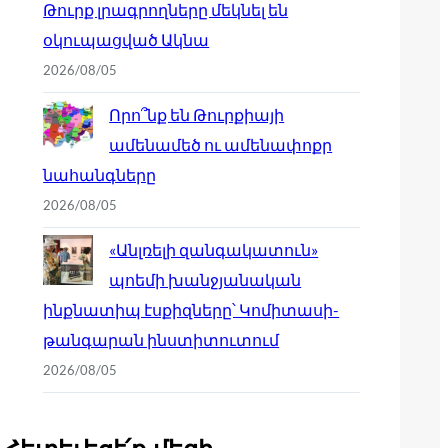
Թուրք լրագրողները մեկնել են
օկուպացված Ակնա
2026/08/05
Որո՞նք են Թուրքիայի
ամենամեծ ու ամենափոքր
նահանգները
2026/08/05
«Անլռելի զանգակատուն»
պոեմի խանջյանական
ինքնատիպ էսքիզները՝ Կոմիտասի-
թանգարան ինստիտուտում
2026/08/05