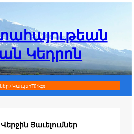
մտահայութեան
եան Կեդրոն
ներ / Կապեր
Türkçe
Վերջին Յաւելումներ