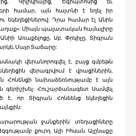
յից, Կիլիկիայից, Եգիպտոսից եւ
րի համար, այն հայտնի է եղել իր
 եկեղեցիներով: Դրա համար էլ Անին
ի քաղաք»: Միայն պալատական համալիրը
 Անիի Առաքելոցը, Սբ. Փրկիչը, Տիգրան
հարկե, Մայր Տաճարը:
սնակի վերանորոգվել է, բայց գմբեթն
եկեղեցին վերագրվում է վրացիներին,
ան Հոնենցի նախաձեռնությամբ է այն
են գերիշխել: Հուշարձանագետ Սամվել
 է, որ Տիգրան Հոնեենց եկեղեցին
այնքին:
արարության ջանքերին` տեղացիները
Ազգությամբ քուրդ Ալի Իհսան Ալընաքը