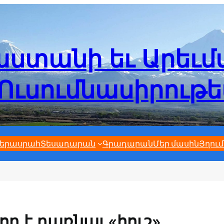
ստանի եւ Արեւ
Ուսումնասիրութ
երասրահ
Տեսադարան
Գրադարան
Մեր մասին
Յղում
ղ է դառնալ «հուշ»